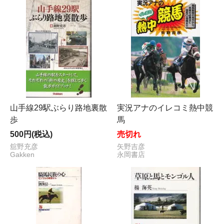
山手線29駅ぶらり路地裏散
実況アナのイレコミ熱中競
歩
馬
500円(税込)
売切れ
舘野充彦
矢野吉彦
Gakken
永岡書店