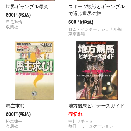
世界ギャンブル漂流
スポーツ観戦とギャンブル
で選ぶ世界の旅
600円(税込)
600円(税込)
早見遊坊
双葉社
ロム・インターナショナル編
東京書籍
馬主求む！
地方競馬ビギナーズガイド
600円(税込)
売切れ
松本捷平
中川明美＋３
有朋社
毎日コミニュケーション