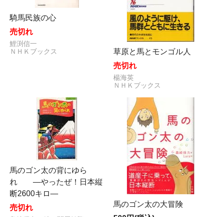
騎馬民族の心
売切れ
鯉渕信一
草原と馬とモンゴル人
ＮＨＫブックス
売切れ
楊海英
ＮＨＫブックス
馬のゴン太の背にゆら
れ ―やったぜ！日本縦
断2600キロ―
馬のゴン太の大冒険
売切れ