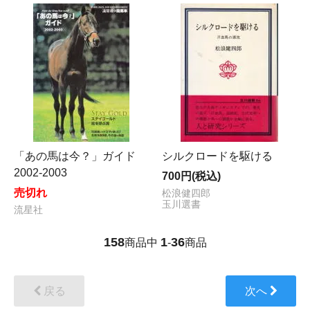
「あの馬は今？」ガイド
シルクロードを駆ける
2002-2003
700円(税込)
売切れ
松浪健四郎
玉川選書
流星社
158
1
36
商品中
-
商品
戻る
次へ