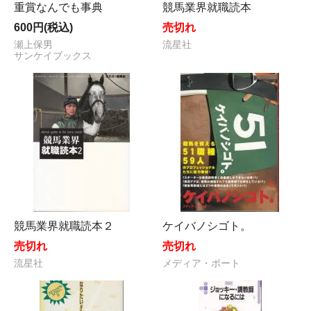
重賞なんでも事典
競馬業界就職読本
600円(税込)
売切れ
瀬上保男
流星社
サンケイブックス
競馬業界就職読本２
ケイバノシゴト。
売切れ
売切れ
流星社
メディア・ポート