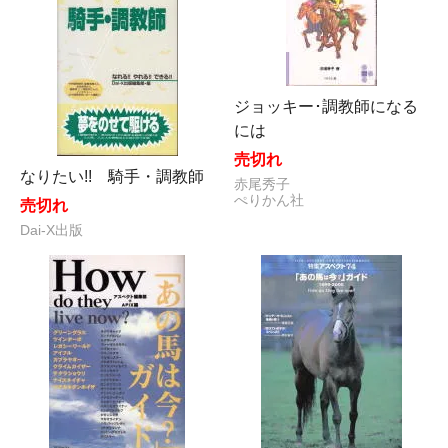
ジョッキー･調教師になる
には
売切れ
なりたい!! 騎手・調教師
赤尾秀子
ぺりかん社
売切れ
Dai-X出版