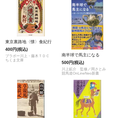
東京裏路地〈懐〉食紀行
400円(税込)
南半球で馬主になる
ブラボー川上・藤木ＴＤＣ
ちくま文庫
500円(税込)
川上鉱介 監修／岡さとみ
競馬道OnLineNeo新書