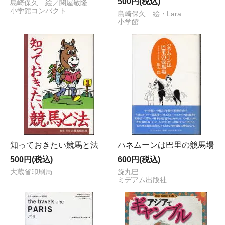
500円(税込)
島崎保久 絵／関屋敏隆
小学館コンパクト
島崎保久 絵・Lara
小学館
知っておきたい競馬と法
ハネムーンは巴里の競馬場
500円(税込)
600円(税込)
大蔵省印刷局
旋丸巴
ミデアム出版社