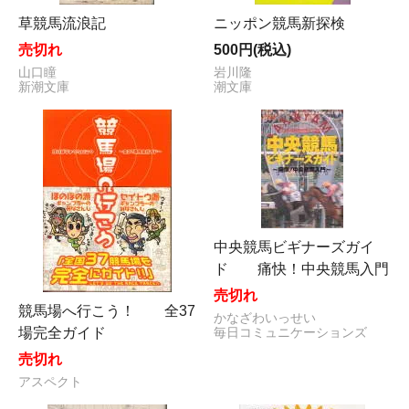
草競馬流浪記
ニッポン競馬新探検
売切れ
500円(税込)
山口瞳
岩川隆
新潮文庫
潮文庫
中央競馬ビギナーズガイ
ド 痛快！中央競馬入門
売切れ
競馬場へ行こう！ 全37
かなざわいっせい
場完全ガイド
毎日コミュニケーションズ
売切れ
アスペクト