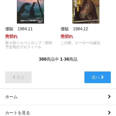
優駿 1984.11
優駿 1984.12
売切れ
売切れ
第４回ジャパンカップ・招待
この秋、ヒーローの誕生
予定馬のプロフィール
386
1
36
商品中
-
商品
戻る
次へ
ホーム
カートを見る