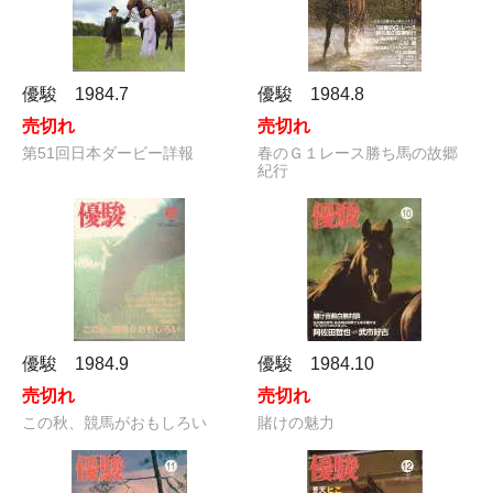
優駿 1984.7
優駿 1984.8
売切れ
売切れ
第51回日本ダービー詳報
春のＧ１レース勝ち馬の故郷
紀行
優駿 1984.9
優駿 1984.10
売切れ
売切れ
この秋、競馬がおもしろい
賭けの魅力