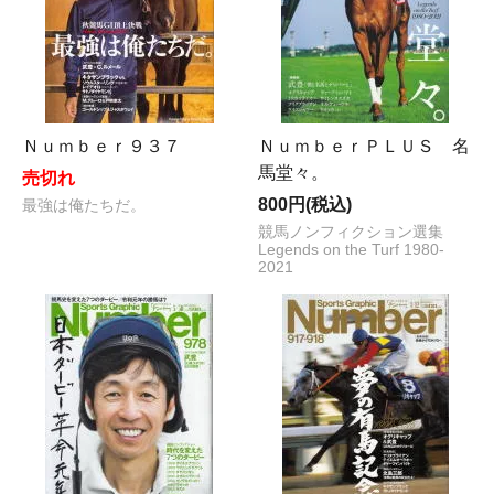
Ｎｕｍｂｅｒ９３７
ＮｕｍｂｅｒＰＬＵＳ 名
馬堂々。
売切れ
800円(税込)
最強は俺たちだ。
競馬ノンフィクション選集
Legends on the Turf 1980-
2021