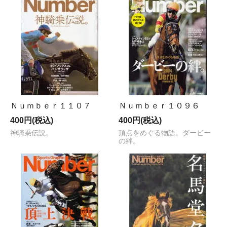
Ｎｕｍｂｅｒ１１０７
Ｎｕｍｂｅｒ１０９６
400円(税込)
400円(税込)
神騎乗伝説。
頂点をめぐる物語。ダービー
の絆。