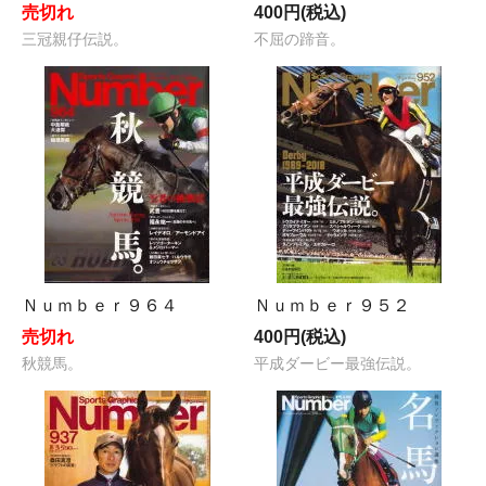
売切れ
400円(税込)
三冠親仔伝説。
不屈の蹄音。
Ｎｕｍｂｅｒ９６４
Ｎｕｍｂｅｒ９５２
売切れ
400円(税込)
秋競馬。
平成ダービー最強伝説。