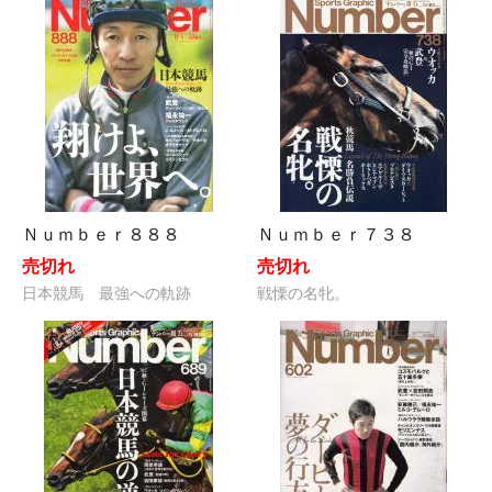
Ｎｕｍｂｅｒ８８８
Ｎｕｍｂｅｒ７３８
売切れ
売切れ
日本競馬 最強への軌跡
戦慄の名牝。