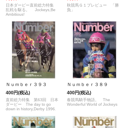
日本ダービー直前総力特集
秋競馬Ｇ１プレビュー 「勝
乱戦を駆る。 Jockeys,Be
負」
Ambitious!
Ｎｕｍｂｅｒ３９３
Ｎｕｍｂｅｒ３８９
400円(税込)
400円(税込)
直前総力特集 第63回 日本
春競馬騎手物語。 The
ダービー The day to go
Wonderful World of Jockeys
down in history,Derby 1996.