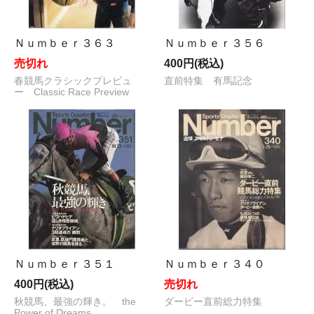
Ｎｕｍｂｅｒ３６３
Ｎｕｍｂｅｒ３５６
売切れ
400円(税込)
春競馬クラシックプレビュ
直前特集 有馬記念
ー Classic Race Preview
Ｎｕｍｂｅｒ３５１
Ｎｕｍｂｅｒ３４０
400円(税込)
売切れ
秋競馬、最強の輝き。 the
ダービー直前総力特集
Power of Dreams