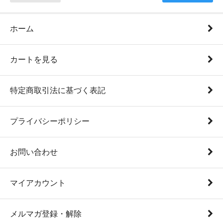
ホーム
カートを見る
特定商取引法に基づく表記
プライバシーポリシー
お問い合わせ
マイアカウント
メルマガ登録・解除