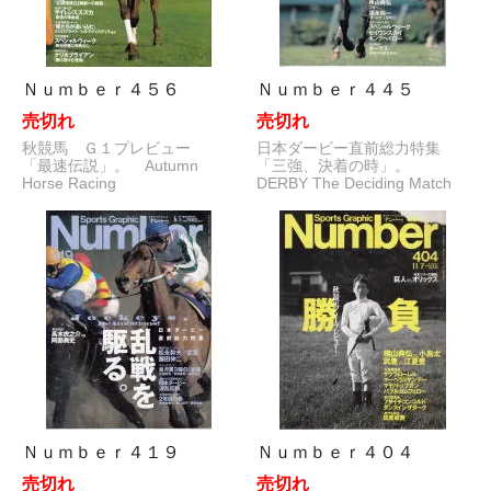
Ｎｕｍｂｅｒ４５６
Ｎｕｍｂｅｒ４４５
売切れ
売切れ
秋競馬 Ｇ１プレビュー
日本ダービー直前総力特集
「最速伝説」。 Autumn
「三強、決着の時」。
Horse Racing
DERBY The Deciding Match
Ｎｕｍｂｅｒ４１９
Ｎｕｍｂｅｒ４０４
売切れ
売切れ