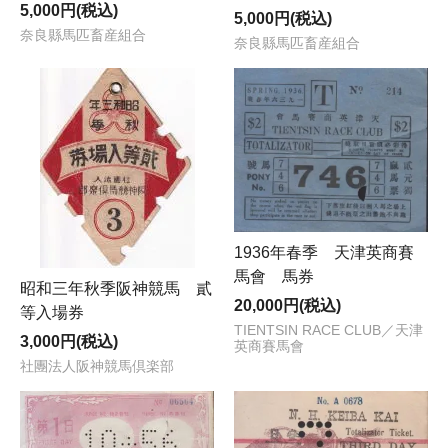
5,000円(税込)
5,000円(税込)
奈良縣馬匹畜産組合
奈良縣馬匹畜産組合
1936年春季 天津英商賽
馬會 馬券
昭和三年秋季阪神競馬 貳
20,000円(税込)
等入場券
TIENTSIN RACE CLUB／天津
3,000円(税込)
英商賽馬會
社團法人阪神競馬倶楽部