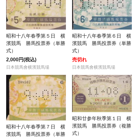
昭和十八年春季第６日 横
昭和十八年春季第５日 横
濱競馬 勝馬投票券（単勝
濱競馬 勝馬投票券（単勝
式）
式）
売切れ
2,000円(税込)
日本競馬會横濱競馬場
日本競馬會横濱競馬場
昭和廿参年秋季第１日 横
濱競馬 勝馬投票券（複勝
昭和十八年春季第７日 横
式）
濱競馬 勝馬投票券（単勝