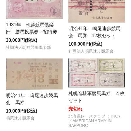
1931年 朝鮮競馬倶楽
明治41年 鳴尾速歩競馬
部 勝馬投票券・招待券
会 馬券 12枚セット
30,000円(税込)
100,000円(税込)
社團法人朝鮮競馬倶楽部
社團法人鳴尾速歩競馬會
札幌進駐軍競馬馬券 ４枚
明治41年 鳴尾速歩競馬
セット
会 馬券
売切れ
10,000円(税込)
北海道レースクラブ（HRC）
鳴尾速歩競馬會
／AMERICAN ARMY IN
SAPPORO