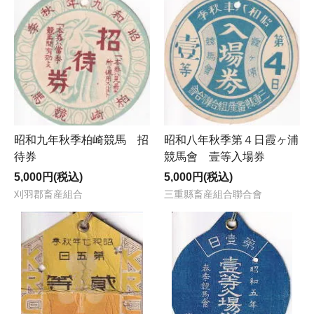
昭和九年秋季柏崎競馬 招
昭和八年秋季第４日霞ヶ浦
待券
競馬會 壹等入場券
5,000円(税込)
5,000円(税込)
刈羽郡畜産組合
三重縣畜産組合聯合會