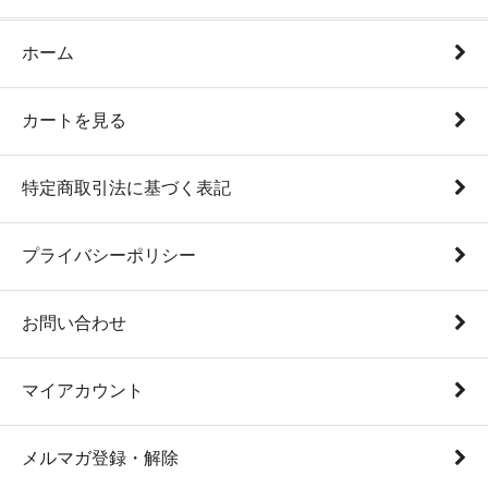
ホーム
カートを見る
特定商取引法に基づく表記
プライバシーポリシー
お問い合わせ
マイアカウント
メルマガ登録・解除