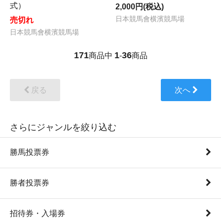
式）
2,000円(税込)
日本競馬會横濱競馬場
売切れ
日本競馬會横濱競馬場
171
1
36
商品中
-
商品
戻る
次へ
さらにジャンルを絞り込む
勝馬投票券
勝者投票券
招待券・入場券