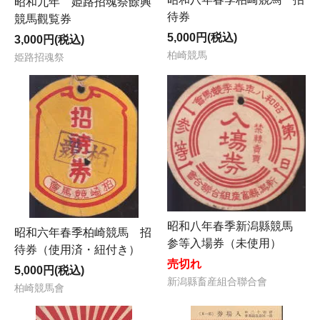
昭和九年 姫路招魂祭餘興
待券
競馬觀覧券
5,000円(税込)
3,000円(税込)
柏崎競馬
姫路招魂祭
昭和八年春季新潟縣競馬
昭和六年春季柏崎競馬 招
参等入場券（未使用）
待券（使用済・紐付き）
売切れ
5,000円(税込)
新潟縣畜産組合聯合會
柏崎競馬會