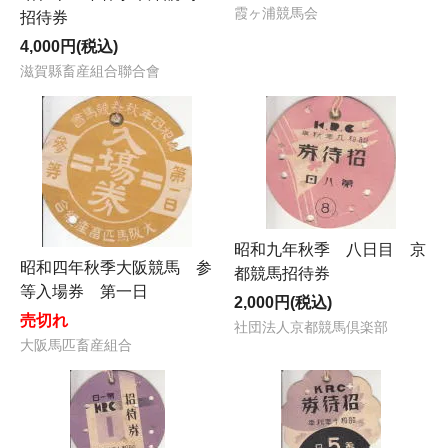
霞ヶ浦競馬会
招待券
4,000円(税込)
滋賀縣畜産組合聯合會
昭和九年秋季 八日目 京
昭和四年秋季大阪競馬 参
都競馬招待券
等入場券 第一日
2,000円(税込)
売切れ
社団法人京都競馬倶楽部
大阪馬匹畜産組合