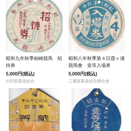
昭和九年秋季柏崎競馬 招
昭和八年秋季第４日霞ヶ浦
待券
競馬會 壹等入場券
5,000円(税込)
5,000円(税込)
刈羽郡畜産組合
三重縣畜産組合聯合會