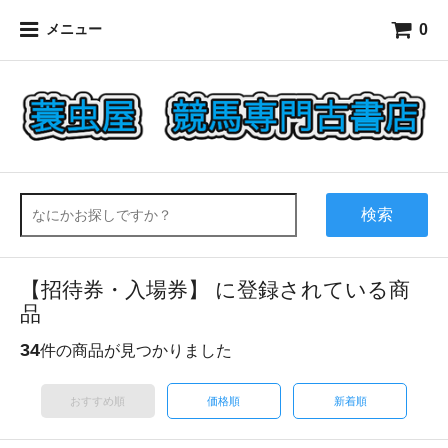
0
メニュー
検索
【招待券・入場券】 に登録されている商
品
34
件の商品が見つかりました
おすすめ順
価格順
新着順