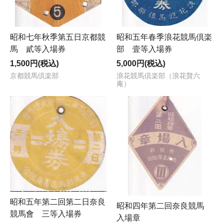
昭和七年秋季第五日京都競
昭和五年春季浪花競馬倶楽
馬 貳等入場券
部 壹等入場券
1,500円(税込)
5,000円(税込)
京都競馬倶楽部
浪花競馬倶楽部（浪花贅六
庵）
昭和五年第二回第二日奈良
昭和四年第二回奈良競馬
競馬會 三等入場券
入場章