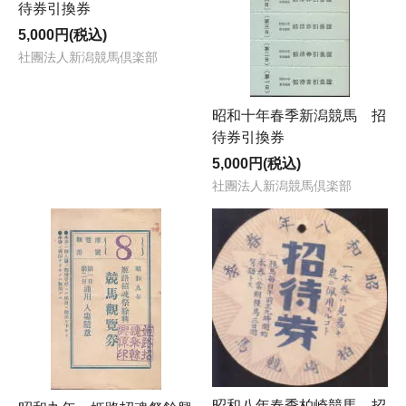
待券引換券
5,000円(税込)
社團法人新潟競馬倶楽部
昭和十年春季新潟競馬 招
待券引換券
5,000円(税込)
社團法人新潟競馬倶楽部
昭和八年春季柏崎競馬 招