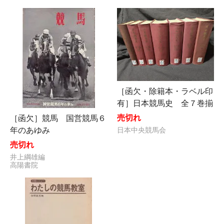
［函欠・除籍本・ラベル印
有］日本競馬史 全７巻揃
売切れ
［函欠］競馬 国営競馬６
年のあゆみ
日本中央競馬会
売切れ
井上綱雄編
高陽書院