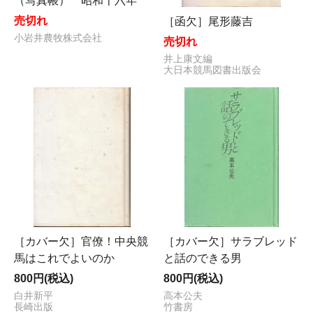
（写真帳） 昭和十六年
売切れ
［函欠］尾形藤吉
小岩井農牧株式会社
売切れ
井上康文編
大日本競馬図書出版会
［カバー欠］官僚！中央競
［カバー欠］サラブレッド
馬はこれでよいのか
と話のできる男
800円(税込)
800円(税込)
白井新平
高本公夫
長崎出版
竹書房