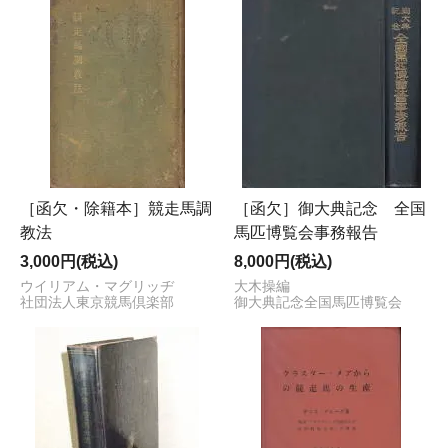
［函欠・除籍本］競走馬調
［函欠］御大典記念 全国
教法
馬匹博覧会事務報告
3,000円(税込)
8,000円(税込)
ウイリアム・マグリッヂ
大木操編
社団法人東京競馬倶楽部
御大典記念全国馬匹博覧会