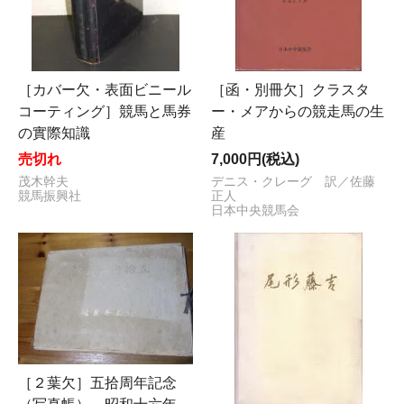
［カバー欠・表面ビニール
［函・別冊欠］クラスタ
コーティング］競馬と馬券
ー・メアからの競走馬の生
の實際知識
産
売切れ
7,000円(税込)
茂木幹夫
デニス・クレーグ 訳／佐藤
競馬振興社
正人
日本中央競馬会
［２葉欠］五拾周年記念