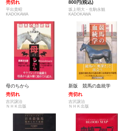
売切れ
800円(税込)
平出貴昭
坂上明大・生駒永観
KADOKAWA
KADOKAWA
母のちから
新版 競馬の血統学
売切れ
売切れ
吉沢譲治
吉沢譲治
ＮＨＫ出版
ＮＨＫ出版