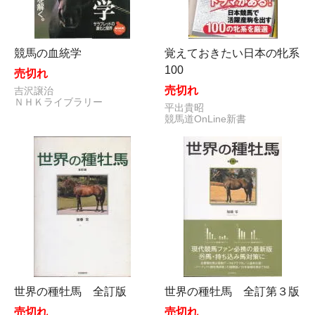
競馬の血統学
覚えておきたい日本の牝系
100
売切れ
売切れ
吉沢譲治
ＮＨＫライブラリー
平出貴昭
競馬道OnLine新書
世界の種牡馬 全訂版
世界の種牡馬 全訂第３版
売切れ
売切れ