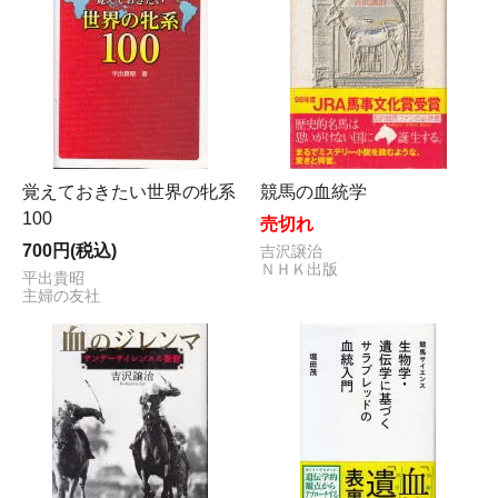
覚えておきたい世界の牝系
競馬の血統学
100
売切れ
700円(税込)
吉沢譲治
ＮＨＫ出版
平出貴昭
主婦の友社