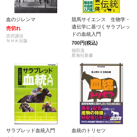
血のジレンマ
競馬サイエンス 生物学・
遺伝学に基づくサラブレッ
売切れ
ドの血統入門
吉沢譲治
ＮＨＫ出版
700円(税込)
堀田茂
星海社新書
サラブレッド血統入門
血統のトリセツ