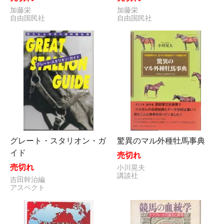
加藤栄
加藤栄
自由国民社
自由国民社
グレート・スタリオン・ガ
驚異のマル外種牡馬事典
イド
売切れ
売切れ
小川晃夫
講談社
吉田幹治編
アスペクト