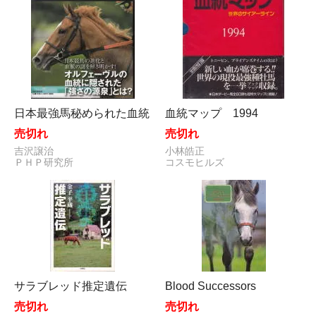
日本最強馬秘められた血統
血統マップ 1994
売切れ
売切れ
吉沢譲治
小林皓正
ＰＨＰ研究所
コスモヒルズ
サラブレッド推定遺伝
Blood Successors
売切れ
売切れ