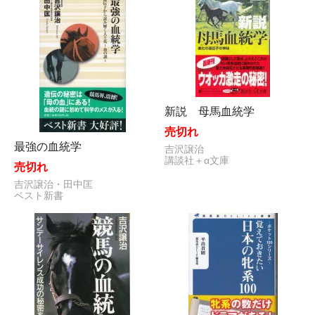
新説 母馬血統学
売切れ
最強の血統学
吉沢譲治
講談社＋α文庫
売切れ
吉沢譲治・田中匡
ベスト新書