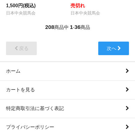
1,500円(税込)
売切れ
日本中央競馬会
日本中央競馬会
208
1
36
商品中
-
商品
戻る
次へ
ホーム
カートを見る
特定商取引法に基づく表記
プライバシーポリシー