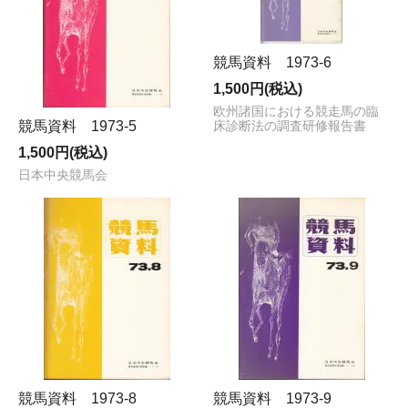
競馬資料 1973-6
1,500円(税込)
欧州諸国における競走馬の臨
競馬資料 1973-5
床診断法の調査研修報告書
1,500円(税込)
日本中央競馬会
競馬資料 1973-8
競馬資料 1973-9