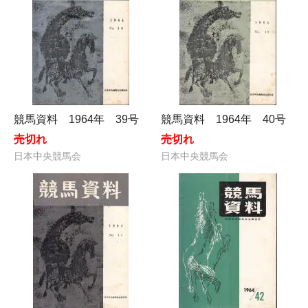
競馬資料 1964年 39号
競馬資料 1964年 40号
売切れ
売切れ
日本中央競馬会
日本中央競馬会