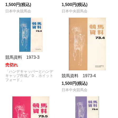
1,500円(税込)
1,500円(税込)
日本中央競馬会
日本中央競馬会
競馬資料 1973-3
売切れ
「ハンデキャッパーとハンデ
競馬資料 1973-4
キャップ作成／Ｄ．ホイット
フォード」
1,500円(税込)
日本中央競馬会