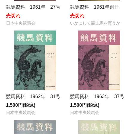
競馬資料 1961年 27号
競馬資料 1961年別冊
売切れ
売切れ
日本中央競馬会
いかにして競走馬を買うか
競馬資料 1962年 31号
競馬資料 1963年 37号
1,500円(税込)
1,500円(税込)
日本中央競馬会
日本中央競馬会