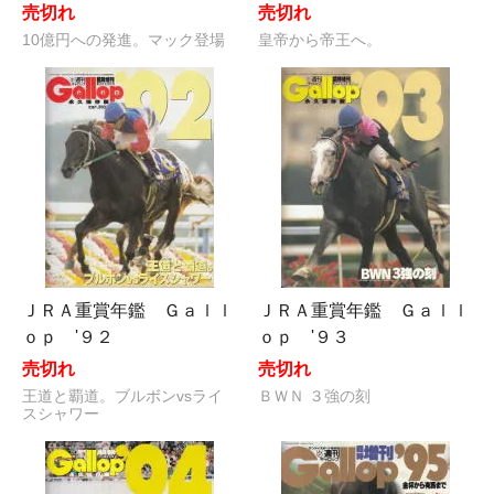
売切れ
売切れ
10億円への発進。マック登場
皇帝から帝王へ。
ＪＲＡ重賞年鑑 Ｇａｌｌ
ＪＲＡ重賞年鑑 Ｇａｌｌ
ｏｐ '９２
ｏｐ '９３
売切れ
売切れ
王道と覇道。ブルボンvsライ
ＢＷＮ ３強の刻
スシャワー