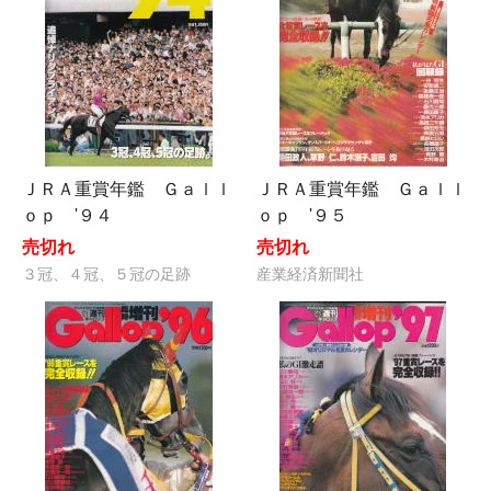
ＪＲＡ重賞年鑑 Ｇａｌｌ
ＪＲＡ重賞年鑑 Ｇａｌｌ
ｏｐ '９４
ｏｐ '９５
売切れ
売切れ
３冠、４冠、５冠の足跡
産業経済新聞社