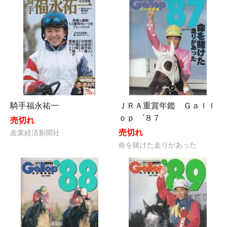
騎手福永祐一
ＪＲＡ重賞年鑑 Ｇａｌｌ
ｏｐ '８７
売切れ
売切れ
産業経済新聞社
命を賭けた走りがあった