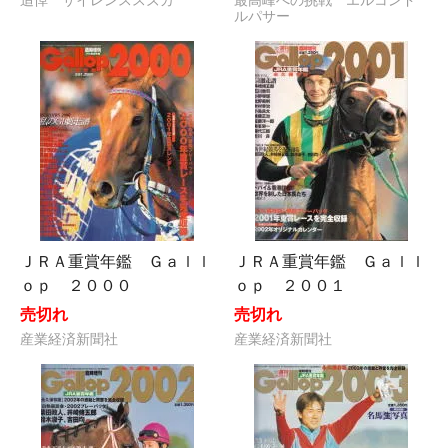
追悼 サイレンススズカ
最高峰への挑戦 エルコンド
ルパサー
ＪＲＡ重賞年鑑 Ｇａｌｌ
ＪＲＡ重賞年鑑 Ｇａｌｌ
ｏｐ ２０００
ｏｐ ２００１
売切れ
売切れ
産業経済新聞社
産業経済新聞社