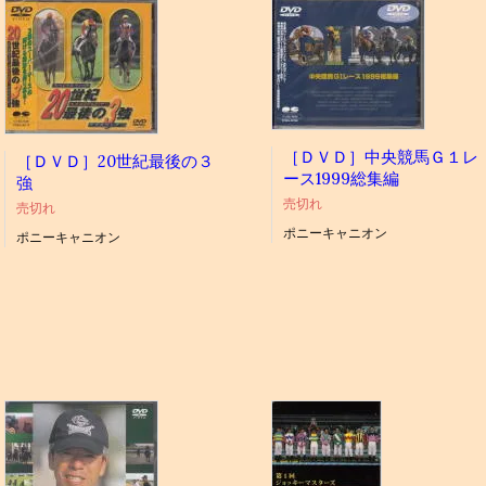
［ＤＶＤ］中央競馬Ｇ１レ
［ＤＶＤ］20世紀最後の３
ース1999総集編
強
売切れ
売切れ
ポニーキャニオン
ポニーキャニオン