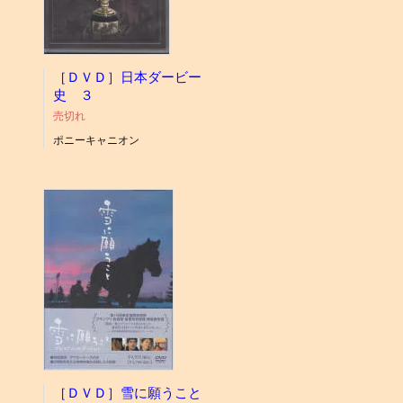
［ＤＶＤ］日本ダービー
史 ３
売切れ
ポニーキャニオン
［ＤＶＤ］雪に願うこと