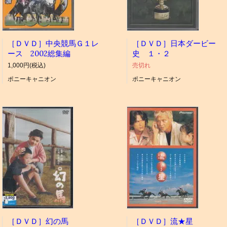
［ＤＶＤ］中央競馬Ｇ１レ
［ＤＶＤ］日本ダービー
ース 2002総集編
史 １・２
1,000円(税込)
売切れ
ポニーキャニオン
ポニーキャニオン
［ＤＶＤ］幻の馬
［ＤＶＤ］流★星