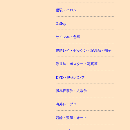
優駿・ハロン
Gallop
サイン本・色紙
優勝レイ・ゼッケン・記念品・帽子
浮世絵・ポスター・写真等
DVD・映画パンフ
勝馬投票券・入場券
海外レープロ
競輪・競艇・オート