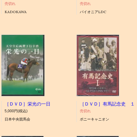
売切れ
売切れ
KADOKAWA
パイオニアLDC
［ＤＶＤ］栄光の一日
［ＤＶＤ］有馬記念史 １
5,000円(税込)
売切れ
日本中央競馬会
ポニーキャニオン