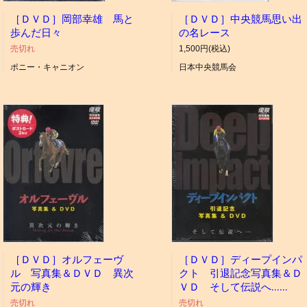
［ＤＶＤ］岡部幸雄 馬と
［ＤＶＤ］中央競馬思い出
歩んだ日々
の名レース
売切れ
1,500円(税込)
ポニー・キャニオン
日本中央競馬会
［ＤＶＤ］オルフェーヴ
［ＤＶＤ］ディープインパ
ル 写真集＆ＤＶＤ 異次
クト 引退記念写真集＆Ｄ
元の輝き
ＶＤ そして伝説へ……
売切れ
売切れ