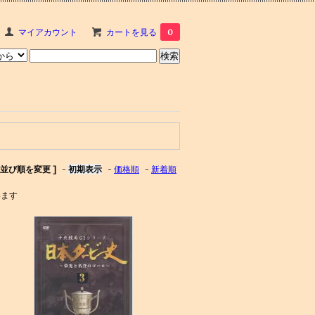
マイアカウント
カートを見る
0
[ 並び順を変更 ]
-
初期表示
-
価格順
-
新着順
います