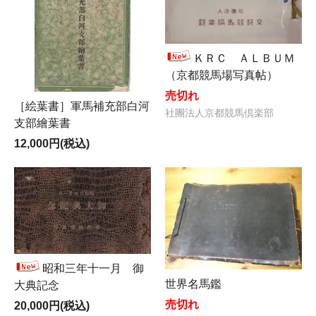
ＫＲＣ ＡＬＢＵＭ
（京都競馬場写真帖）
売切れ
［絵葉書］軍馬補充部白河
社團法人京都競馬倶楽部
支部繪葉書
12,000円(税込)
昭和三年十一月 御
世界名馬鑑
大典記念
売切れ
20,000円(税込)