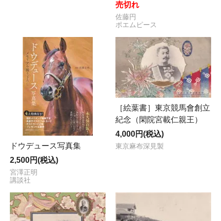
売切れ
佐藤円
ポエムピース
［絵葉書］東京競馬會創立
紀念（閑院宮載仁親王）
4,000円(税込)
ドウデュース写真集
東京麻布深見製
2,500円(税込)
宮澤正明
講談社