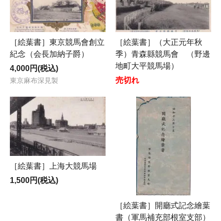
［絵葉書］東京競馬會創立
［絵葉書］（大正元年秋
紀念（会長加納子爵）
季）青森縣競馬會 （野邊
地町大平競馬場）
4,000円(税込)
売切れ
東京麻布深見製
［絵葉書］上海大競馬場
1,500円(税込)
［絵葉書］開廳式記念繪葉
書（軍馬補充部根室支部）