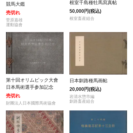
根室千島種牡馬寫真帖
競馬大鑑
50,000円(税込)
売切れ
根室畜産組合
菅原嘉雄
運動協會
第十回オリムピック大會
日本釧路種馬画帖
日本馬術選手参加記念
20,000円(税込)
売切れ
岩清水惣市編
釧路畜産組合
財團法人日本國際馬術協會