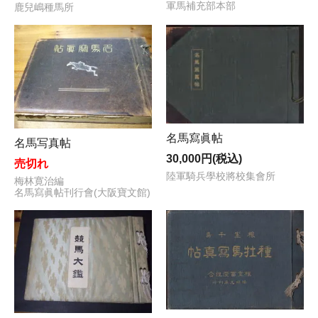
軍馬補充部本部
鹿兒嶋種馬所
名馬寫眞帖
名馬写真帖
30,000円(税込)
売切れ
陸軍騎兵學校將校集會所
梅林寛治編
名馬寫眞帖刊行會(大阪寶文館)