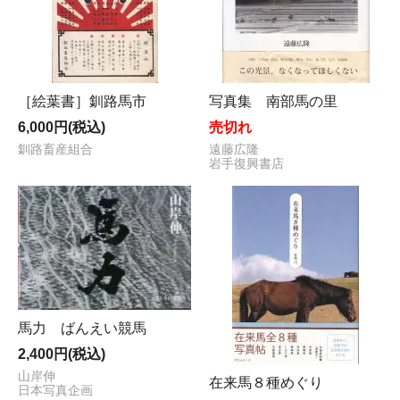
［絵葉書］釧路馬市
写真集 南部馬の里
6,000円(税込)
売切れ
釧路畜産組合
遠藤広隆
岩手復興書店
馬力 ばんえい競馬
2,400円(税込)
山岸伸
在来馬８種めぐり
日本写真企画