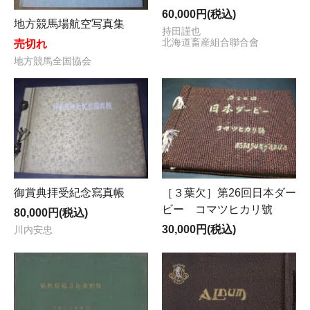
60,000円(税込)
地方競馬場航空写真集
持田謹也
北海道畜産組合聯合會
売切れ
地方競馬全国協会
御賞典拝受紀念寫真帳
［３葉欠］第26回日本ダー
ビー コマツヒカリ號
80,000円(税込)
30,000円(税込)
川内安忠