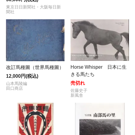
東京日日新聞社・大阪毎日新
聞社
Horse Whisper 日本に生
改訂馬種圖（世界馬種圖）
きる馬たち
12,000円(税込)
売切れ
山本馬陵編
田口商店
佐藤史子
新風舎