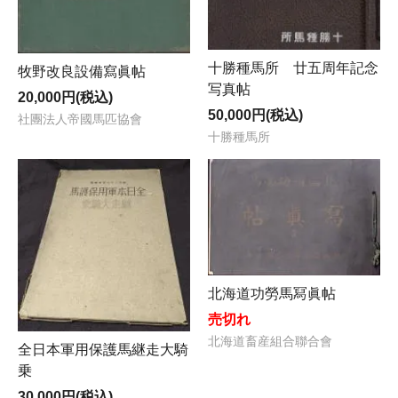
十勝種馬所 廿五周年記念
牧野改良設備寫眞帖
写真帖
20,000円(税込)
50,000円(税込)
社團法人帝國馬匹協會
十勝種馬所
北海道功勞馬冩眞帖
売切れ
北海道畜産組合聯合會
全日本軍用保護馬継走大騎
乗
30,000円(税込)