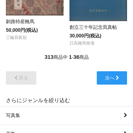
釧路特産輓馬
創立三十年記念寫真帖
50,000円(税込)
30,000円(税込)
三輪寫眞舘
日高種馬牧場
313
1
36
商品中
-
商品
戻る
次へ
さらにジャンルを絞り込む
写真集