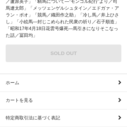
／蘆原英子」「騎馬について―”モンゴル紀行”より／司
馬遼太郎」「メッツェンゲルシュタイン／エドガァ・ア
ラン・ポオ」「競馬／織田作之助」「冷し馬／井上ひさ
し」「小絵馬―封じこめられた民衆の祈り／石子順造」
「昭和17年4月18日花雲号爆死―馬引きになりそこなっ
た話／冨田均」
SOLD OUT
ホーム
カートを見る
特定商取引法に基づく表記