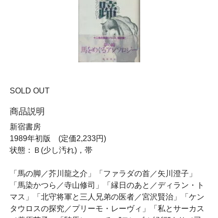
SOLD OUT
商品説明
新宿書房
1989年初版 (定価2,233円)
状態：Ｂ(少し汚れ)，帯
「馬の脚／芥川龍之介」「ファラダの首／矢川澄子」
「馬染かつら／寺山修司」「縁日のあと／ディラン・ト
マス」「北守将軍と三人兄弟の医者／宮沢賢治」「ケン
タウロスの探究／プリーモ・レーヴィ」「私とサーカス