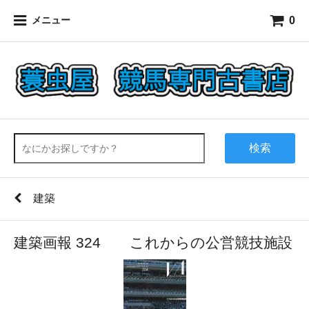
0
メニュー
検索
建築
建築画報 324 これからの公営競技施設