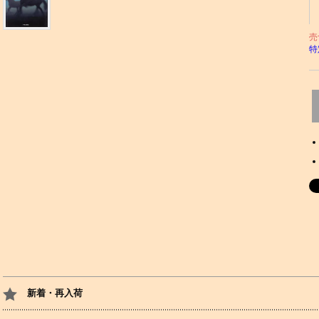
売
特
新着・再入荷