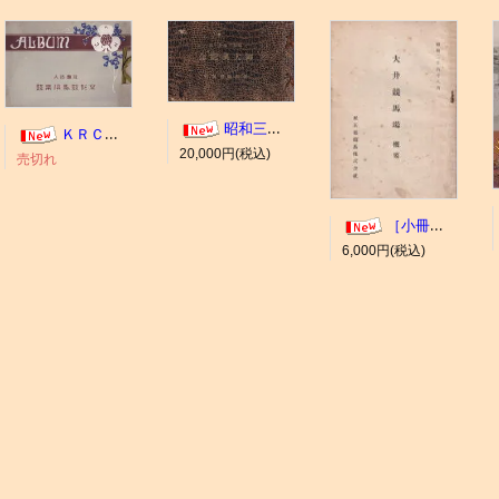
昭和三年十一月 御大典記念
ＫＲＣ ＡＬＢＵＭ（京都競馬場写真帖）
20,000円(税込)
売切れ
［小冊子］大井競馬場 概要
6,000円(税込)