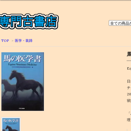
TOP
>
医学・装蹄
Eq
日
チ
2
状
「
理