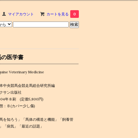
マイアカウント
カートを見る
0
馬の医学書
uine Veterinary Medicine
本中央競馬会競走馬総合研究所編
クサン出版社
004年８刷 (定価5,800円)
態：Ｂ(カバー少し傷)
馬を知ろう」「馬体の構造と機能」「飼養管
」「病気」「最近の話題」