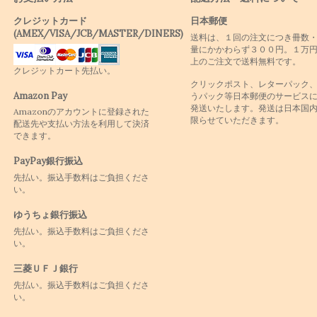
クレジットカード
日本郵便
(AMEX/VISA/JCB/MASTER/DINERS)
送料は、１回の注文につき冊数
量にかかわらず３００円。１万
上のご注文で送料無料です。
クレジットカート先払い。
クリックポスト、レターパック
Amazon Pay
うパック等日本郵便のサービス
発送いたします。発送は日本国
Amazonのアカウントに登録された
限らせていただきます。
配送先や支払い方法を利用して決済
できます。
PayPay銀行振込
先払い。振込手数料はご負担くださ
い。
ゆうちょ銀行振込
先払い。振込手数料はご負担くださ
い。
三菱ＵＦＪ銀行
先払い。振込手数料はご負担くださ
い。