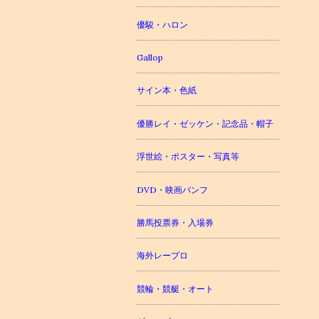
優駿・ハロン
Gallop
サイン本・色紙
優勝レイ・ゼッケン・記念品・帽子
浮世絵・ポスター・写真等
DVD・映画パンフ
勝馬投票券・入場券
海外レープロ
競輪・競艇・オート