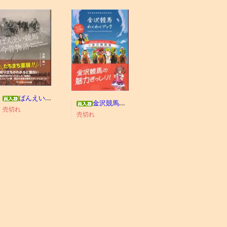
ばんえい競馬今昔物語
金沢競馬わくわくブック
売切れ
売切れ