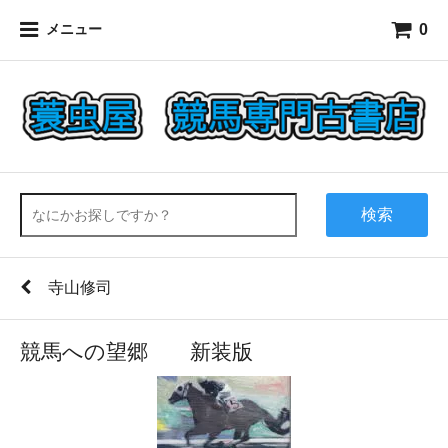
0
メニュー
検索
寺山修司
競馬への望郷 新装版