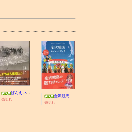
ばんえい競馬今昔物語
金沢競馬わくわくブック
売切れ
売切れ