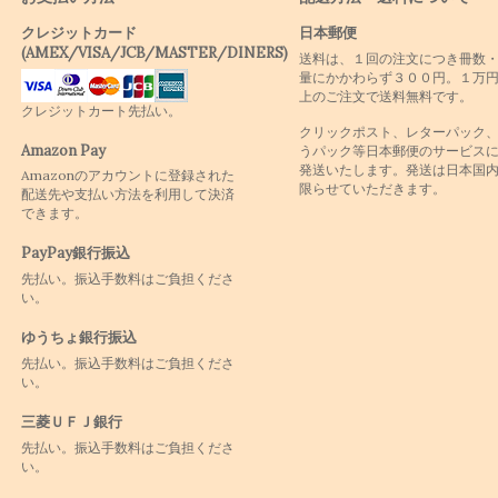
クレジットカード
日本郵便
(AMEX/VISA/JCB/MASTER/DINERS)
送料は、１回の注文につき冊数
量にかかわらず３００円。１万
上のご注文で送料無料です。
クレジットカート先払い。
クリックポスト、レターパック
Amazon Pay
うパック等日本郵便のサービス
発送いたします。発送は日本国
Amazonのアカウントに登録された
限らせていただきます。
配送先や支払い方法を利用して決済
できます。
PayPay銀行振込
先払い。振込手数料はご負担くださ
い。
ゆうちょ銀行振込
先払い。振込手数料はご負担くださ
い。
三菱ＵＦＪ銀行
先払い。振込手数料はご負担くださ
い。