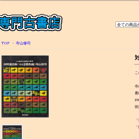
TOP
>
寺山修司
こ
寺
番
1
状
「
「