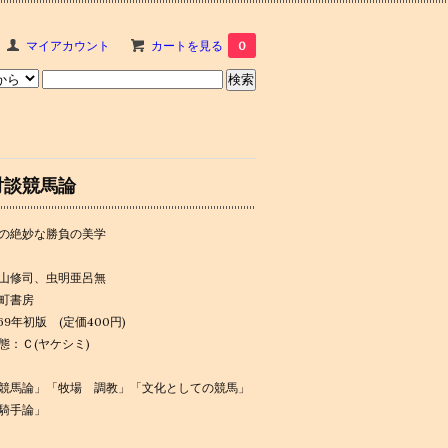
マイアカウント
カートを見る
0
対談競馬論
の絶妙な勝負の美学
山修司、虫明亜呂無
町書房
969年初版 (定価400円)
態：Ｃ(ヤケシミ)
競馬論」「牧場 調教」「文化としての競馬」
騎手論」