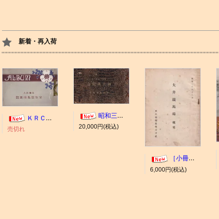
新着・再入荷
昭和三年十一月 御大典記念
ＫＲＣ ＡＬＢＵＭ（京都競馬場写真帖）
20,000円(税込)
売切れ
［小冊子］大井競馬場 概要
6,000円(税込)