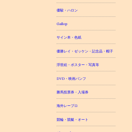
優駿・ハロン
Gallop
サイン本・色紙
優勝レイ・ゼッケン・記念品・帽子
浮世絵・ポスター・写真等
DVD・映画パンフ
勝馬投票券・入場券
海外レープロ
競輪・競艇・オート