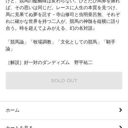
けど、競馬の醍醐味は変わらない。ひとたび馬券を握れ
ば、その思いは同じだ。レースに人生の本質を見つけ、
馬に見果てぬ夢を託す－寺山修司と虫明亜呂無、それぞ
れに確かな世界を持つ二人が、競馬の神髄を縦横に語り
合う。時を超えてよみがえる、幻の名対談』
「競馬論」「牧場調教」「文化としての競馬」「騎手
論」
［解説］好一対のダンディズム 野平祐二
SOLD OUT
ホーム
カートを見る