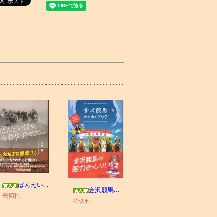
ばんえい競馬今昔物語
金沢競馬わくわくブック
売切れ
売切れ