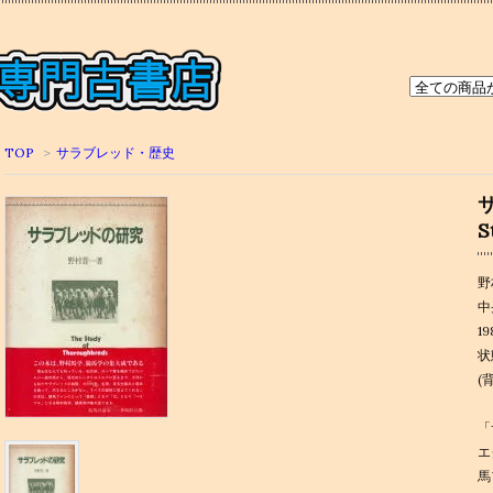
TOP
>
サラブレッド・歴史
S
野
中
1
状
(
「
エ
馬