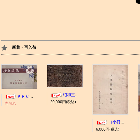
新着・再入荷
昭和三年十一月 御大典記念
ＫＲＣ ＡＬＢＵＭ（京都競馬場写真帖）
20,000円(税込)
売切れ
［小冊子］大井競馬場 概要
6,000円(税込)