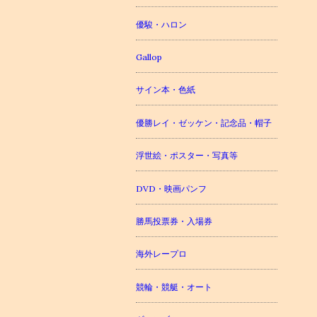
優駿・ハロン
Gallop
サイン本・色紙
優勝レイ・ゼッケン・記念品・帽子
浮世絵・ポスター・写真等
DVD・映画パンフ
勝馬投票券・入場券
海外レープロ
競輪・競艇・オート