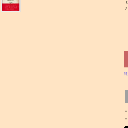
（
サ
特