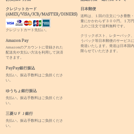
クレジットカード
日本郵便
(AMEX/VISA/JCB/MASTER/DINERS)
送料は、１回の注文につき冊数
量にかかわらず３００円。１万
上のご注文で送料無料です。
クレジットカート先払い。
クリックポスト、レターパック
Amazon Pay
うパック等日本郵便のサービス
発送いたします。発送は日本国
Amazonのアカウントに登録された
限らせていただきます。
配送先や支払い方法を利用して決済
できます。
PayPay銀行振込
先払い。振込手数料はご負担くださ
い。
ゆうちょ銀行振込
先払い。振込手数料はご負担くださ
い。
三菱ＵＦＪ銀行
先払い。振込手数料はご負担くださ
い。