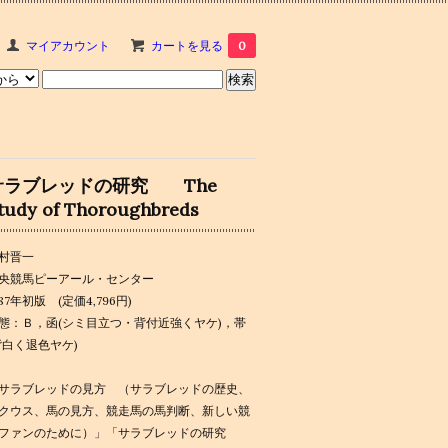
マイアカウント
カートを見る
0
サラブレッドの研究 The
tudy of Thoroughbreds
村晋一
央競馬ピーアール・センター
987年初版 (定価4,796円)
態：Ｂ，函(シミ目立つ・背付近強くヤケ)，帯
背白く退色ヤケ)
サラブレッドの見方 （サラブレッドの歴史、
クウス、馬の見方、競走馬の馬判断、新しい競
ファンのために）」「サラブレッドの研究