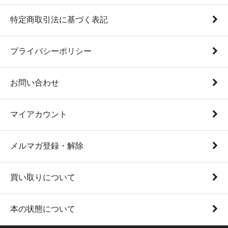
特定商取引法に基づく表記
プライバシーポリシー
お問い合わせ
マイアカウント
メルマガ登録・解除
買い取りについて
本の状態について