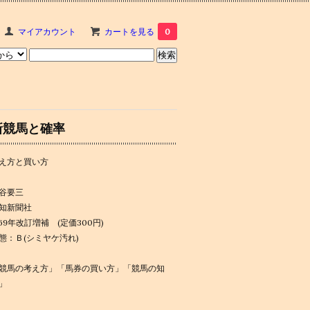
マイアカウント
カートを見る
0
新競馬と確率
え方と買い方
谷要三
知新聞社
969年改訂増補 (定価300円)
態：Ｂ(シミヤケ汚れ)
競馬の考え方」「馬券の買い方」「競馬の知
」