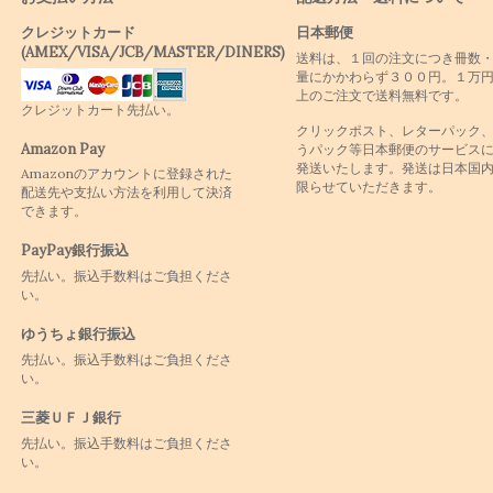
クレジットカード
日本郵便
(AMEX/VISA/JCB/MASTER/DINERS)
送料は、１回の注文につき冊数
量にかかわらず３００円。１万
上のご注文で送料無料です。
クレジットカート先払い。
クリックポスト、レターパック
Amazon Pay
うパック等日本郵便のサービス
発送いたします。発送は日本国
Amazonのアカウントに登録された
限らせていただきます。
配送先や支払い方法を利用して決済
できます。
PayPay銀行振込
先払い。振込手数料はご負担くださ
い。
ゆうちょ銀行振込
先払い。振込手数料はご負担くださ
い。
三菱ＵＦＪ銀行
先払い。振込手数料はご負担くださ
い。