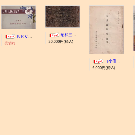
昭和三年十一月 御大典記念
ＫＲＣ ＡＬＢＵＭ（京都競馬場写真帖）
20,000円(税込)
売切れ
［小冊子］大井競馬場 概要
6,000円(税込)