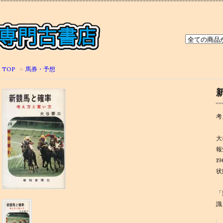
TOP
>
馬券・予想
考
大
報
1
状
「
識