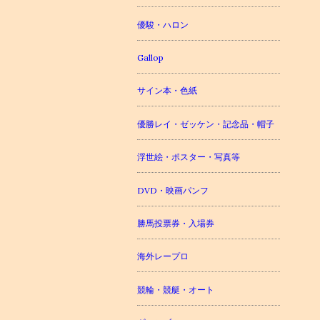
優駿・ハロン
Gallop
サイン本・色紙
優勝レイ・ゼッケン・記念品・帽子
浮世絵・ポスター・写真等
DVD・映画パンフ
勝馬投票券・入場券
海外レープロ
競輪・競艇・オート