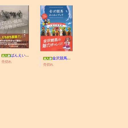
ばんえい競馬今昔物語
金沢競馬わくわくブック
売切れ
売切れ