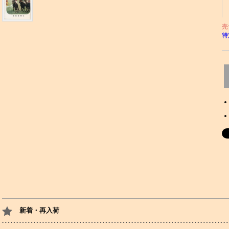
売
特
新着・再入荷