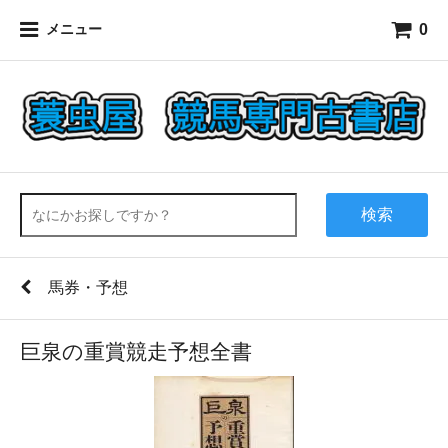
0
メニュー
検索
馬券・予想
巨泉の重賞競走予想全書