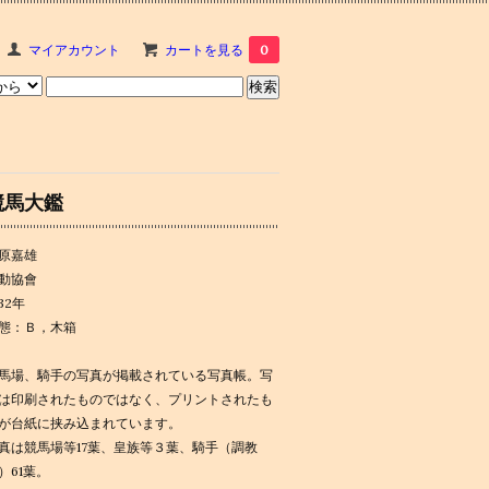
マイアカウント
カートを見る
0
競馬大鑑
原嘉雄
動協會
932年
態：Ｂ，木箱
馬場、騎手の写真が掲載されている写真帳。写
は印刷されたものではなく、プリントされたも
が台紙に挟み込まれています。
真は競馬場等17葉、皇族等３葉、騎手（調教
）61葉。