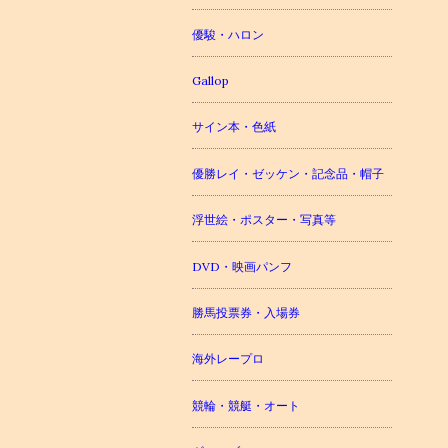
優駿・ハロン
Gallop
サイン本・色紙
優勝レイ・ゼッケン・記念品・帽子
浮世絵・ポスター・写真等
DVD・映画パンフ
勝馬投票券・入場券
海外レープロ
競輪・競艇・オート