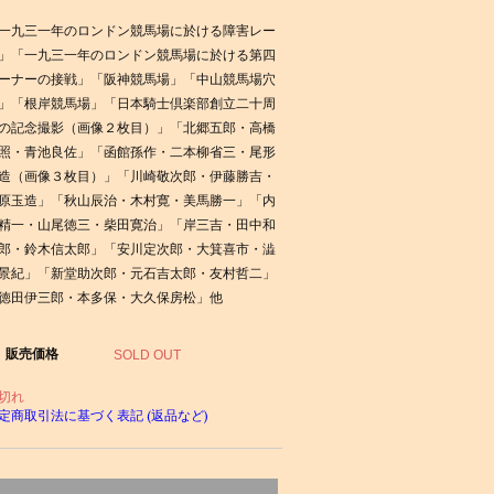
一九三一年のロンドン競馬場に於ける障害レー
」「一九三一年のロンドン競馬場に於ける第四
ーナーの接戦」「阪神競馬場」「中山競馬場穴
」「根岸競馬場」「日本騎士倶楽部創立二十周
の記念撮影（画像２枚目）」「北郷五郎・高橋
照・青池良佐」「函館孫作・二本柳省三・尾形
造（画像３枚目）」「川崎敬次郎・伊藤勝吉・
原玉造」「秋山辰治・木村寛・美馬勝一」「内
精一・山尾徳三・柴田寛治」「岸三吉・田中和
郎・鈴木信太郎」「安川定次郎・大箕喜市・澁
景紀」「新堂助次郎・元石吉太郎・友村哲二」
徳田伊三郎・本多保・大久保房松」他
販売価格
SOLD OUT
切れ
定商取引法に基づく表記 (返品など)