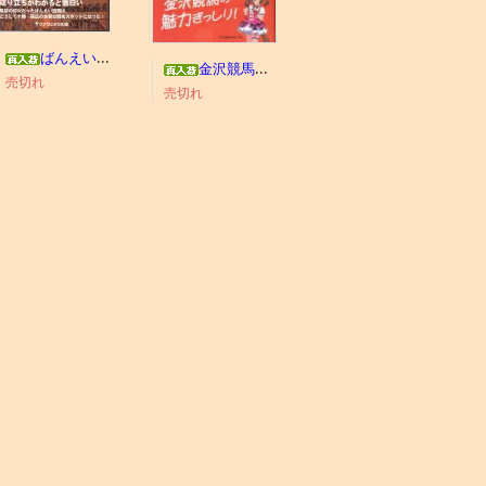
ばんえい競馬今昔物語
金沢競馬わくわくブック
売切れ
売切れ