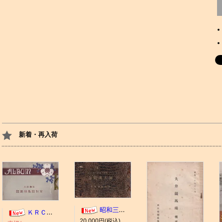
新着・再入荷
昭和三年十一月 御大典記念
ＫＲＣ ＡＬＢＵＭ（京都競馬場写真帖）
20,000円(税込)