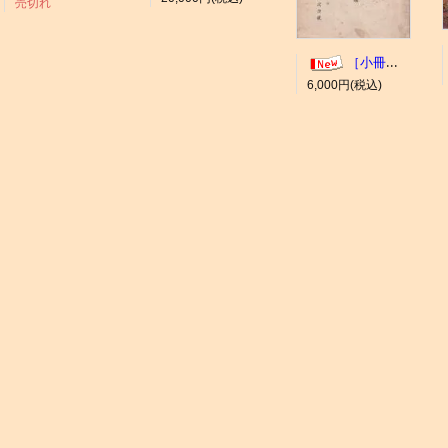
売切れ
［小冊子］大井競馬場 概要
6,000円(税込)