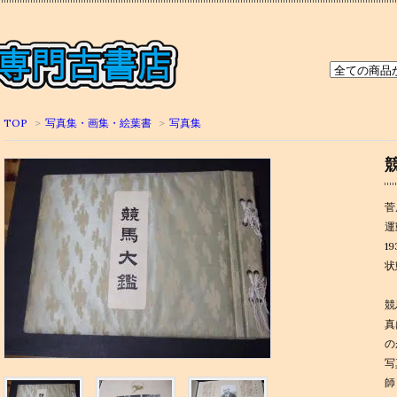
TOP
>
写真集・画集・絵葉書
>
写真集
菅
運
1
状
競
真
の
写
師