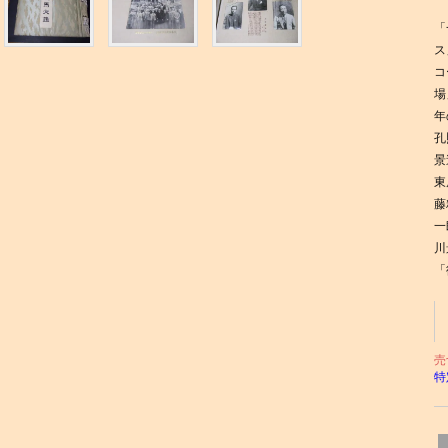
「
ス
コ
場
年
孔
景
東
藤
一
川
「
売
特