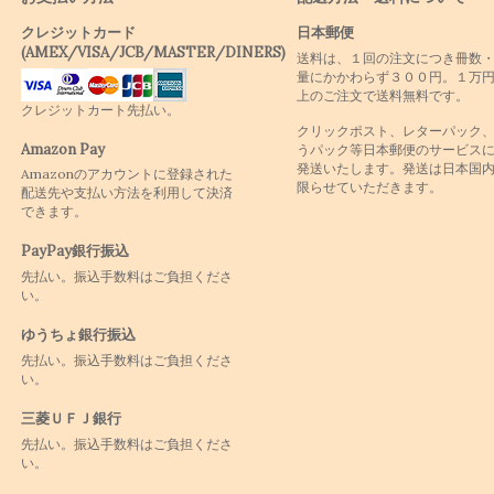
クレジットカード
日本郵便
(AMEX/VISA/JCB/MASTER/DINERS)
送料は、１回の注文につき冊数
量にかかわらず３００円。１万
上のご注文で送料無料です。
クレジットカート先払い。
クリックポスト、レターパック
Amazon Pay
うパック等日本郵便のサービス
発送いたします。発送は日本国
Amazonのアカウントに登録された
限らせていただきます。
配送先や支払い方法を利用して決済
できます。
PayPay銀行振込
先払い。振込手数料はご負担くださ
い。
ゆうちょ銀行振込
先払い。振込手数料はご負担くださ
い。
三菱ＵＦＪ銀行
先払い。振込手数料はご負担くださ
い。