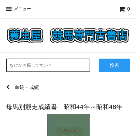
0
メニュー
検索
血統・成績
母馬別競走成績書 昭和44年～昭和46年