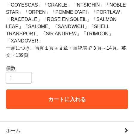
「GOYESCAS」「GRAKLE」「NTSICHIN」「NOBLE
STAR」「ORPEN」「POMME D'API」「PORTLAW」
「RACEDALE」「ROSE EN SOLEIL」「SALMON
LEAP」「SALOME」「SANDWICH」「SHELL
TRANSPORT」「SIR ANDREW」「TRIMDON」
「XANDOVER」
一頭につき、写真１頁＋文章・血統表で３頁～14頁。英
文・139頁
個数
カートに入れる
ホーム