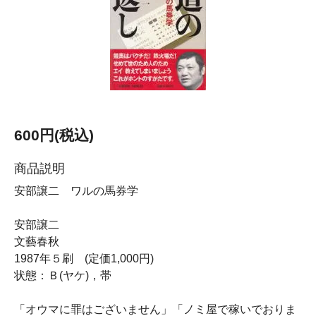
600円(税込)
商品説明
安部譲二 ワルの馬券学
安部譲二
文藝春秋
1987年５刷 (定価1,000円)
状態：Ｂ(ヤケ)，帯
「オウマに罪はございません」「ノミ屋で稼いでおりま