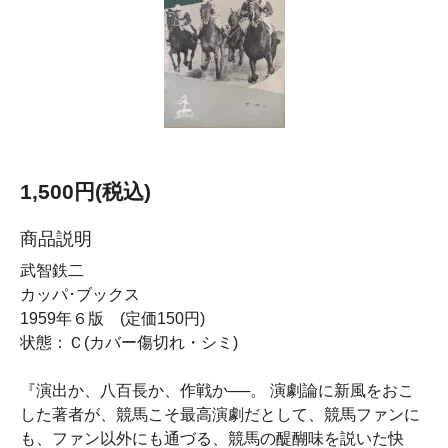
1,500円(税込)
商品説明
武智鉄二
カッパ･ブックス
1959年６版 (定価150円)
状態：Ｃ(カバー傷切れ・シミ)
『演出か、八百長か、作戦か──。 演劇論に新風をおこ
した著者が、競馬こそ最高演劇だとして、競馬ファンに
も、ファン以外にも通づる、競馬の醍醐味を説いた快