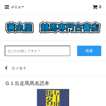
0
メニュー
検索
エッセイ
Ｇ１出走馬馬名読本