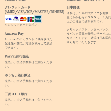
クレジットカード
日本郵便
(AMEX/VISA/JCB/MASTER/DINERS)
送料は、１回の注文につき冊数
量にかかわらず３００円。１万
上のご注文で送料無料です。
クレジットカート先払い。
クリックポスト、レターパック
Amazon Pay
うパック等日本郵便のサービス
発送いたします。発送は日本国
Amazonのアカウントに登録された
限らせていただきます。
配送先や支払い方法を利用して決済
できます。
PayPay銀行振込
先払い。振込手数料はご負担くださ
い。
ゆうちょ銀行振込
先払い。振込手数料はご負担くださ
い。
三菱ＵＦＪ銀行
先払い。振込手数料はご負担くださ
い。