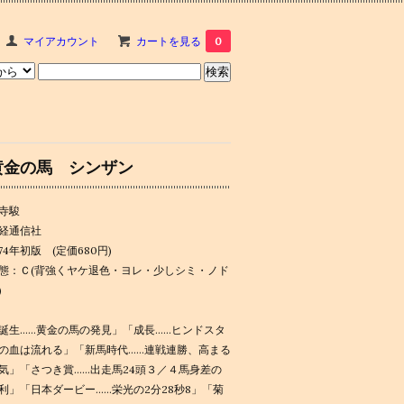
マイアカウント
カートを見る
0
黄金の馬 シンザン
寺駿
経通信社
974年初版 (定価680円)
態：Ｃ(背強くヤケ退色・ヨレ・少しシミ・ノド
)
誕生……黄金の馬の発見」「成長……ヒンドスタ
の血は流れる」「新馬時代……連戦連勝、高まる
気」「さつき賞……出走馬24頭３／４馬身差の
利」「日本ダービー……栄光の2分28秒8」「菊