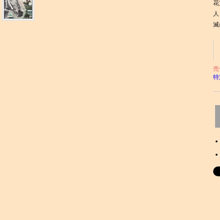
花
人
滅
売
特