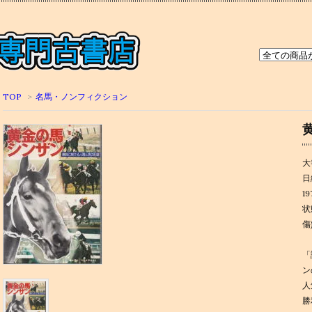
TOP
>
名馬・ノンフィクション
大
日
1
状
傷
「
ン
人
勝