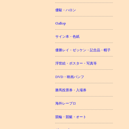
優駿・ハロン
Gallop
サイン本・色紙
優勝レイ・ゼッケン・記念品・帽子
浮世絵・ポスター・写真等
DVD・映画パンフ
勝馬投票券・入場券
海外レープロ
競輪・競艇・オート