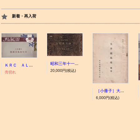
新着・再入荷
昭和三年十一月 御大典記念
ＫＲＣ ＡＬＢＵＭ（京都競馬場写真帖）
20,000円(税込)
売切れ
［小冊子］大井競馬場 概要
6,000円(税込)