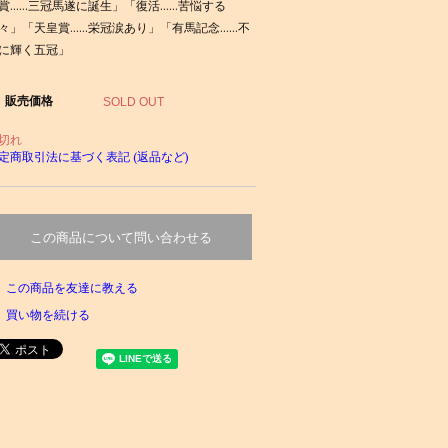
賞……三冠馬遂に誕生」「復活……苦悩する
々」「天皇賞……栄冠涙あり」「有馬記念……不
に輝く五冠」
販売価格
SOLD OUT
切れ
定商取引法に基づく表記 (返品など)
この商品について問い合わせる
この商品を友達に教える
買い物を続ける