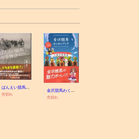
ばんえい競馬今昔物語
金沢競馬わくわくブック
売切れ
売切れ