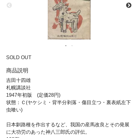
SOLD OUT
商品説明
吉田十四雄
札幌講談社
1947年初版 (定価28円)
状態：Ｃ(ヤケシミ・背半分剥落・傷目立つ・裏表紙左下
虫喰い)
日本釧路種を作出するなど、我国の産馬改良とその発展
に大功労のあった神八三郎氏の評伝。