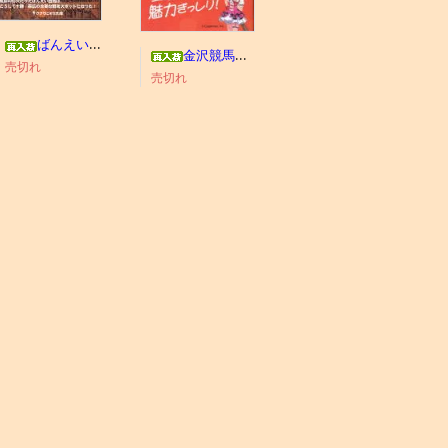
ばんえい競馬今昔物語
金沢競馬わくわくブック
売切れ
売切れ