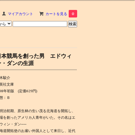
マイアカウント
カートを見る
0
日本競馬を創った男 エドウィ
ン・ダンの生涯
木駿介
英社文庫
998年初版 (定価629円)
態：Ｂ
明治初期、原生林の生い茂る北海道を開拓し、
場を創ったアメリカ人青年がいた。その名はエ
ウィン・ダン──
海道開拓使のお雇い外国人として来日し、近代