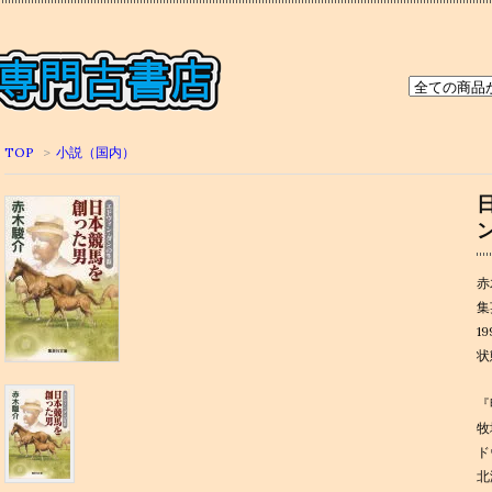
TOP
>
小説（国内）
赤
集
1
状
『
牧
ド
北