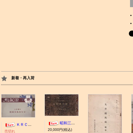
新着・再入荷
昭和三年十一月 御大典記念
ＫＲＣ ＡＬＢＵＭ（京都競馬場写真帖）
20,000円(税込)
売切れ