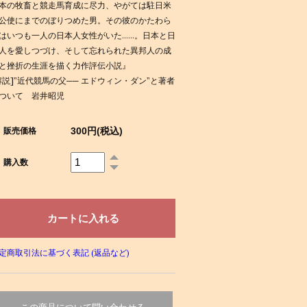
本の牧畜と競走馬育成に尽力、やがては駐日米
公使にまでのぼりつめた男。その彼のかたわら
はいつも一人の日本人女性がいた……。日本と日
人を愛しつづけ、そして忘れられた異邦人の成
と挫折の生涯を描く力作評伝小説』
解説]”近代競馬の父── エドウィン・ダン”と著者
ついて 岩井昭児
300円(税込)
販売価格
購入数
定商取引法に基づく表記 (返品など)