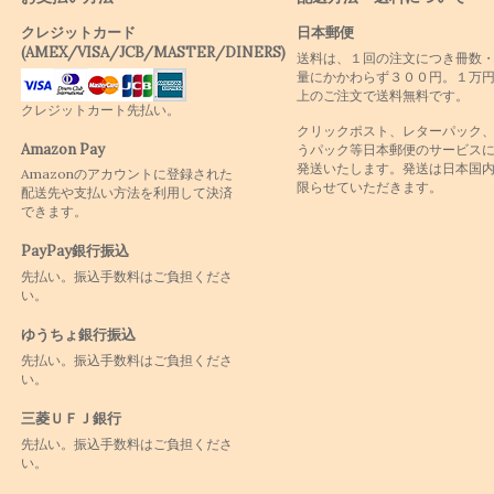
クレジットカード
日本郵便
(AMEX/VISA/JCB/MASTER/DINERS)
送料は、１回の注文につき冊数
量にかかわらず３００円。１万
上のご注文で送料無料です。
クレジットカート先払い。
クリックポスト、レターパック
Amazon Pay
うパック等日本郵便のサービス
発送いたします。発送は日本国
Amazonのアカウントに登録された
限らせていただきます。
配送先や支払い方法を利用して決済
できます。
PayPay銀行振込
先払い。振込手数料はご負担くださ
い。
ゆうちょ銀行振込
先払い。振込手数料はご負担くださ
い。
三菱ＵＦＪ銀行
先払い。振込手数料はご負担くださ
い。