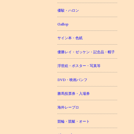
優駿・ハロン
Gallop
サイン本・色紙
優勝レイ・ゼッケン・記念品・帽子
浮世絵・ポスター・写真等
DVD・映画パンフ
勝馬投票券・入場券
海外レープロ
競輪・競艇・オート