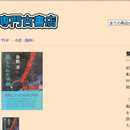
TOP
>
小説（国内）
佐
集
1
状
『
義
を
誘
ろ