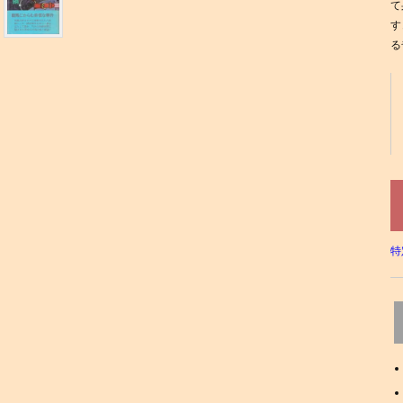
て
す
る
特