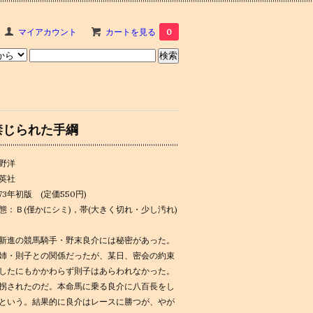
マイアカウント
カートを見る
0
禁じられた手綱
野洋
英社
973年初版 (定価550円)
態：Ｂ(僅かにシミ)，帯(大きく切れ・少し汚れ)
新進の競馬騎手・野末良介には秘密があった。
姉・則子との関係だったが、某日、密会の約束
したにもかかわらず則子はあらわれなかった。
拐されたのだ。本命馬に乗る良介に八百長をし
という。結果的に良介はレースに勝つが、やが