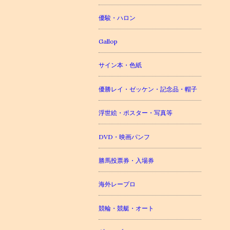
優駿・ハロン
Gallop
サイン本・色紙
優勝レイ・ゼッケン・記念品・帽子
浮世絵・ポスター・写真等
DVD・映画パンフ
勝馬投票券・入場券
海外レープロ
競輪・競艇・オート