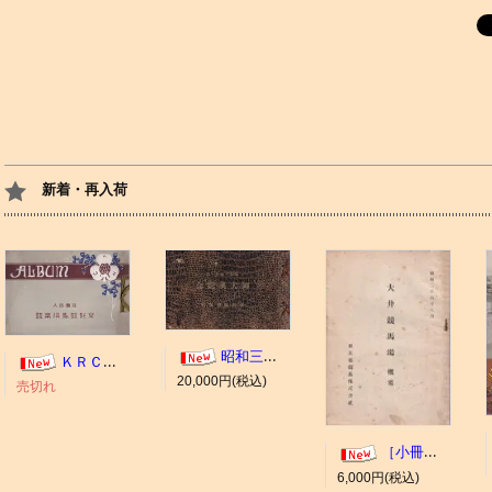
新着・再入荷
昭和三年十一月 御大典記念
ＫＲＣ ＡＬＢＵＭ（京都競馬場写真帖）
20,000円(税込)
売切れ
［小冊子］大井競馬場 概要
6,000円(税込)