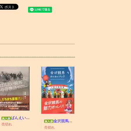
ばんえい競馬今昔物語
金沢競馬わくわくブック
売切れ
売切れ