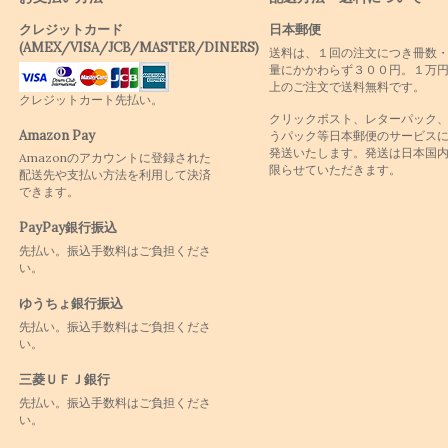
クレジットカード
日本郵便
(AMEX/VISA/JCB/MASTER/DINERS)
送料は、１回の注文につき冊数
量にかかわらず３００円。１万
上のご注文で送料無料です。
クレジットカート先払い。
クリックポスト、レターパック
Amazon Pay
うパック等日本郵便のサービス
発送いたします。発送は日本国
Amazonのアカウントに登録された
限らせていただきます。
配送先や支払い方法を利用して決済
できます。
PayPay銀行振込
先払い。振込手数料はご負担くださ
い。
ゆうちょ銀行振込
先払い。振込手数料はご負担くださ
い。
三菱ＵＦＪ銀行
先払い。振込手数料はご負担くださ
い。