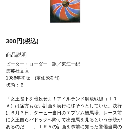
300円(税込)
商品説明
ピーター・ローダー 訳／東江一紀
集英社文庫
1986年初版 (定価580円)
状態：Ｂ
『女王陛下を暗殺せよ！アイルランド解放戦線（ＩＲ
Ａ）は途方もない計画を実行に移そうとしていた。決行
は６月３日、ダービー当日のエプソム競馬場。レース前
に女王自らパドックへ降りて出走馬を見るという伝統が
あるのだ……。ＩＲＡの計画を事前に知った警備当局の