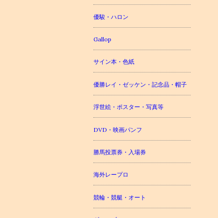
優駿・ハロン
Gallop
サイン本・色紙
優勝レイ・ゼッケン・記念品・帽子
浮世絵・ポスター・写真等
DVD・映画パンフ
勝馬投票券・入場券
海外レープロ
競輪・競艇・オート