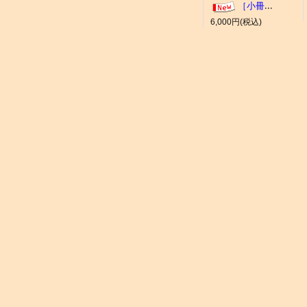
［小冊子］大井競馬場 概要
6,000円(税込)