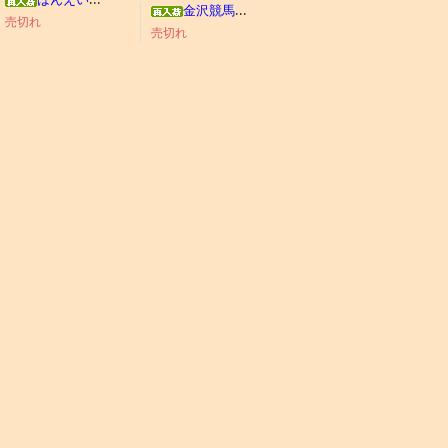
金沢競馬わくわくブック
売切れ
売切れ