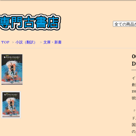
TOP
>
小説（翻訳）
>
文庫・新書
D
イ
創
1
状
『
ド
国
の