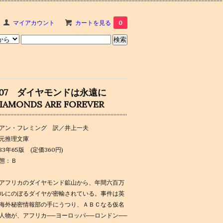
マイアカウント
カートを見る
0
007 ダイヤモンドは永遠に
IAMONDS ARE FOREVER
アン・フレミング 訳／井上一夫
元推理文庫
983年65版 (定価360円)
態：Ｂ
アフリカのダイヤモンド鉱山から、年間六百万
ルにのぼるダイヤが密輸されている。事件は英
海外秘密情報部の手にうつり、ＡＢＣなる仮名
人物が、アフリカ──ヨーロッパ──ロンドン──