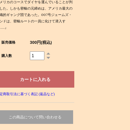
メリカのコースでダイヤを運んでいることが判
した。しかも密輸の元締めは、アメリカ最大の
織的ギャング団であった。007号ジェームズ・
ンドは、密輸ルートの一員に化けて潜入す
……』
300円(税込)
販売価格
購入数
定商取引法に基づく表記 (返品など)
この商品について問い合わせる