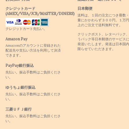
クレジットカード
日本郵便
(AMEX/VISA/JCB/MASTER/DINERS)
送料は、１回の注文につき冊数
量にかかわらず３００円。１万
上のご注文で送料無料です。
クレジットカート先払い。
クリックポスト、レターパック
Amazon Pay
うパック等日本郵便のサービス
発送いたします。発送は日本国
Amazonのアカウントに登録された
限らせていただきます。
配送先や支払い方法を利用して決済
できます。
PayPay銀行振込
先払い。振込手数料はご負担くださ
い。
ゆうちょ銀行振込
先払い。振込手数料はご負担くださ
い。
三菱ＵＦＪ銀行
先払い。振込手数料はご負担くださ
い。