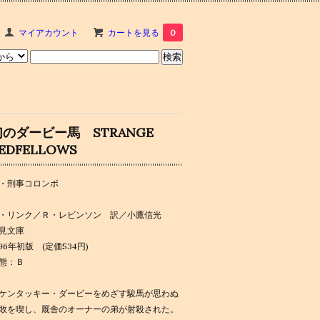
マイアカウント
カートを見る
0
幻のダービー馬 STRANGE
EDFELLOWS
・刑事コロンボ
・リンク／Ｒ・レビンソン 訳／小鷹信光
見文庫
996年初版 (定価534円)
態：Ｂ
ケンタッキー・ダービーをめざす駿馬が思わぬ
敗を喫し、厩舎のオーナーの弟が射殺された。