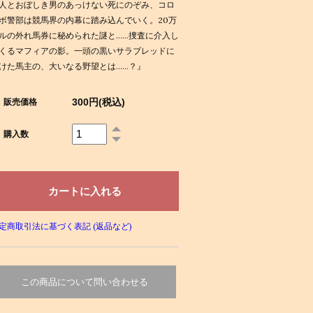
人とおぼしき男のあっけない死にのぞみ、コロ
ボ警部は競馬界の内幕に踏み込んでいく。20万
ルの外れ馬券に秘められた謎と……捜査に介入し
くるマフィアの影。一頭の黒いサラブレッドに
けた馬主の、大いなる野望とは……？』
300円(税込)
販売価格
購入数
定商取引法に基づく表記 (返品など)
この商品について問い合わせる