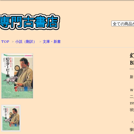
TOP
>
小説（翻訳）
>
文庫・新書
B
新
Ｗ
二
1
状
『
惨