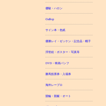
優駿・ハロン
Gallop
サイン本・色紙
優勝レイ・ゼッケン・記念品・帽子
浮世絵・ポスター・写真等
DVD・映画パンフ
勝馬投票券・入場券
海外レープロ
競輪・競艇・オート