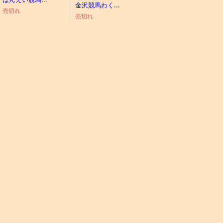
金沢競馬わくわくブック
売切れ
売切れ