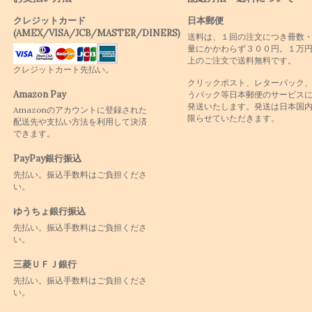
クレジットカード
日本郵便
(AMEX/VISA/JCB/MASTER/DINERS)
送料は、１回の注文につき冊数
量にかかわらず３００円。１万
上のご注文で送料無料です。
クレジットカート先払い。
クリックポスト、レターパック
Amazon Pay
うパック等日本郵便のサービス
発送いたします。発送は日本国
Amazonのアカウントに登録された
限らせていただきます。
配送先や支払い方法を利用して決済
できます。
PayPay銀行振込
先払い。振込手数料はご負担くださ
い。
ゆうちょ銀行振込
先払い。振込手数料はご負担くださ
い。
三菱ＵＦＪ銀行
先払い。振込手数料はご負担くださ
い。