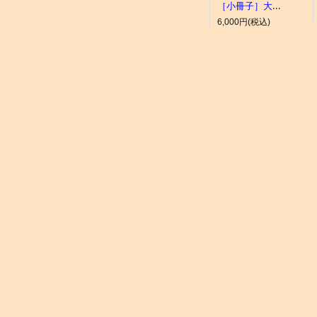
［小冊子］大井競馬場 概要
6,000円(税込)