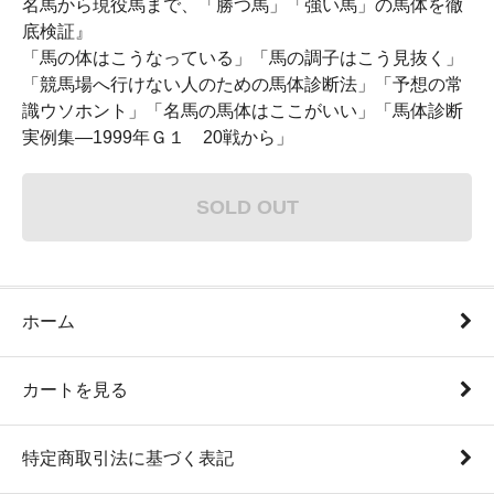
名馬から現役馬まで、「勝つ馬」「強い馬」の馬体を徹
底検証』
「馬の体はこうなっている」「馬の調子はこう見抜く」
「競馬場へ行けない人のための馬体診断法」「予想の常
識ウソホント」「名馬の馬体はここがいい」「馬体診断
実例集―1999年Ｇ１ 20戦から」
SOLD OUT
ホーム
カートを見る
特定商取引法に基づく表記