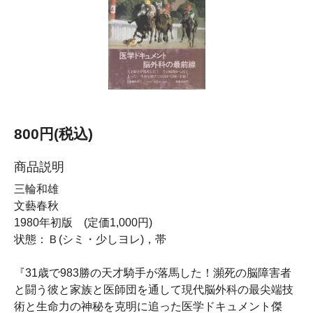
800円(税込)
商品説明
三輪和雄
文藝春秋
1980年初版 (定価1,000円)
状態：Ｂ(シミ・少しヨレ)，帯
『31歳で983勝の天才騎手が落馬した！瀕死の脳障害者
と闘う彼と家族と医師団を通して現代脳外科の最尖端技
術と生命力の神秘を克明に追った医学ドキュメント傑