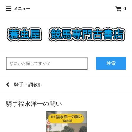
0
メニュー
検索
騎手・調教師
騎手福永洋一の闘い