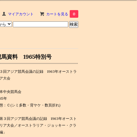
マイアカウント
カートを見る
0
競馬資料 1965特別号
３回アジア競馬会議の記録 1963年オーストラ
ア大会
本中央競馬会
965年
態：Ｃ(シミ多数・背ヤケ・数頁折れ)
第３回アジア競馬会議の記録 1963年オースト
リア大会／オーストラリア・ジョッキー・クラ
編」