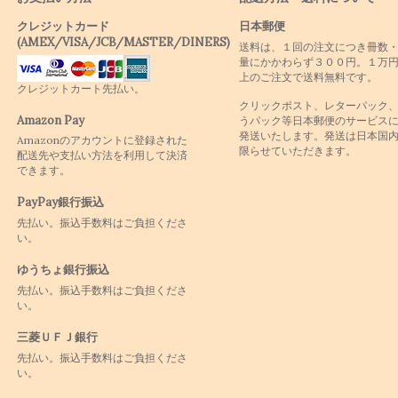
クレジットカード
日本郵便
(AMEX/VISA/JCB/MASTER/DINERS)
送料は、１回の注文につき冊数
量にかかわらず３００円。１万
上のご注文で送料無料です。
クレジットカート先払い。
クリックポスト、レターパック
Amazon Pay
うパック等日本郵便のサービス
発送いたします。発送は日本国
Amazonのアカウントに登録された
限らせていただきます。
配送先や支払い方法を利用して決済
できます。
PayPay銀行振込
先払い。振込手数料はご負担くださ
い。
ゆうちょ銀行振込
先払い。振込手数料はご負担くださ
い。
三菱ＵＦＪ銀行
先払い。振込手数料はご負担くださ
い。