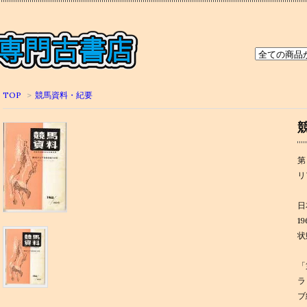
TOP
>
競馬資料・紀要
第
リ
日
1
状
「
ラ
ブ