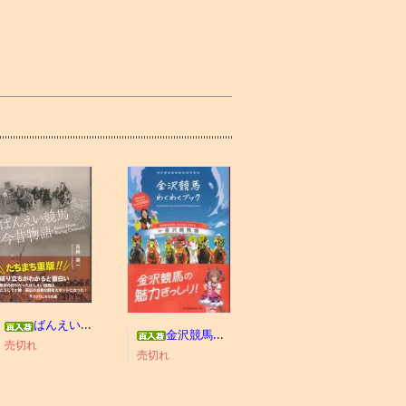
ばんえい競馬今昔物語
金沢競馬わくわくブック
売切れ
売切れ