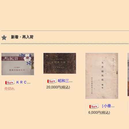
新着・再入荷
昭和三年十一月 御大典記念
ＫＲＣ ＡＬＢＵＭ（京都競馬場写真帖）
20,000円(税込)
売切れ
［小冊子］大井競馬場 概要
6,000円(税込)