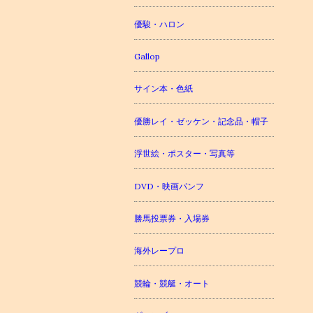
優駿・ハロン
Gallop
サイン本・色紙
優勝レイ・ゼッケン・記念品・帽子
浮世絵・ポスター・写真等
DVD・映画パンフ
勝馬投票券・入場券
海外レープロ
競輪・競艇・オート