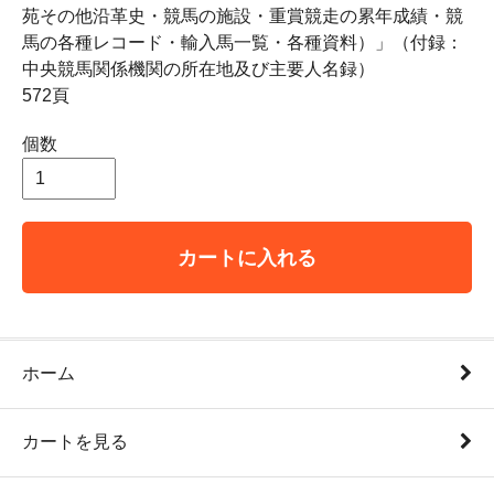
苑その他沿革史・競馬の施設・重賞競走の累年成績・競
馬の各種レコード・輸入馬一覧・各種資料）」（付録：
中央競馬関係機関の所在地及び主要人名録）
572頁
個数
カートに入れる
ホーム
カートを見る