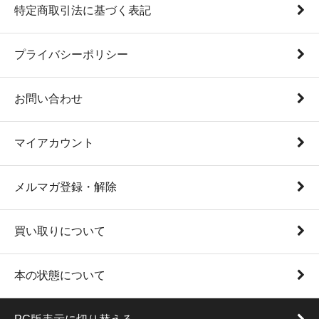
特定商取引法に基づく表記
プライバシーポリシー
お問い合わせ
マイアカウント
メルマガ登録・解除
買い取りについて
本の状態について