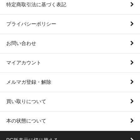
特定商取引法に基づく表記
プライバシーポリシー
お問い合わせ
マイアカウント
メルマガ登録・解除
買い取りについて
本の状態について