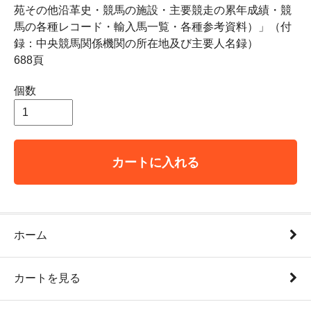
苑その他沿革史・競馬の施設・主要競走の累年成績・競
馬の各種レコード・輸入馬一覧・各種参考資料）」（付
録：中央競馬関係機関の所在地及び主要人名録）
688頁
個数
カートに入れる
ホーム
カートを見る