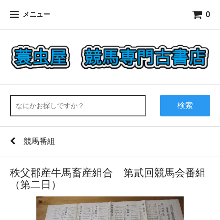
0
メニュー
検索
競馬番組
秩父郡産牛馬畜産組合 第貳回競馬会番組
（第二日）