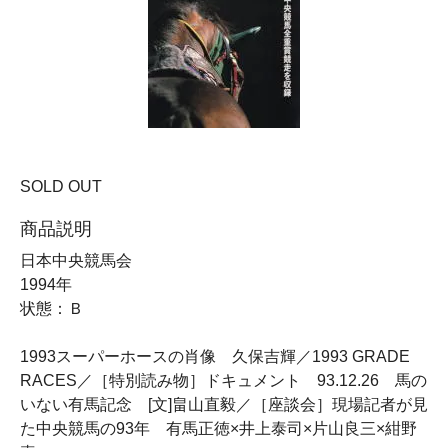
SOLD OUT
商品説明
日本中央競馬会
1994年
状態：Ｂ
1993スーパーホースの肖像 久保吉輝／1993 GRADE
RACES／［特別読み物］ドキュメント 93.12.26 馬の
いない有馬記念 [文]畠山直毅／［座談会］現場記者が見
た中央競馬の93年 有馬正徳×井上泰司×片山良三×紺野