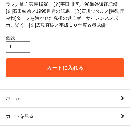
ラフ／地方競馬1998 [文]宇田川淳／'98海外遠征記録
[文]石田敏徳／1998世界の競馬 [文]石川ワタル／[特別読
み物]ターフを沸かせた究極の逃亡者 サイレンススズ
カ、逝く [文]広見直樹／平成１０年度各種成績
個数
カートに入れる
ホーム
カートを見る