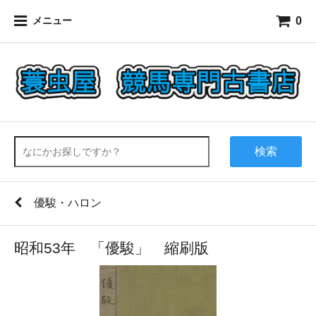
0
メニュー
検索
優駿・ハロン
昭和53年 「優駿」 縮刷版