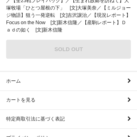
／【全23戦プレイバック】／【生まれ故郷を訪ねて】大
塚牧場「ひとつ屋根の下」 [文]大塚美奈／【ミルジョー
ジ物語】狙う一発逆転 [文]吉沢譲治／【現況レポート】
Focus on the Now [文]新木信隆／【産駒レポート】Ｄ
ａｄの如く [文]新木信隆
SOLD OUT
ホーム
カートを見る
特定商取引法に基づく表記