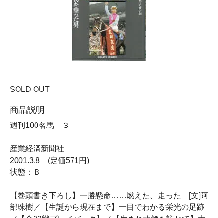
SOLD OUT
商品説明
週刊100名馬 ３
産業経済新聞社
2001.3.8 (定価571円)
状態：Ｂ
【巻頭書き下ろし】一勝懸命……燃えた、走った [文]阿
部珠樹／【生誕から現在まで】一目でわかる栄光の足跡