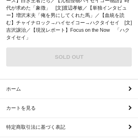
ース】白き王者たち／【元祖怪物ハイセイコー物語】時
代が求めた「象徴」 [文]渡辺孝敏／【単独インタビュ
ー】増沢末夫「俺を男にしてくれた馬」／【血統を読
む】チャイナロック→ハイセイコー→ハクタイセイ [文]
吉沢譲治／【現況レポート】Focus on the Now 「ハク
タイセイ」
SOLD OUT
ホーム
カートを見る
特定商取引法に基づく表記