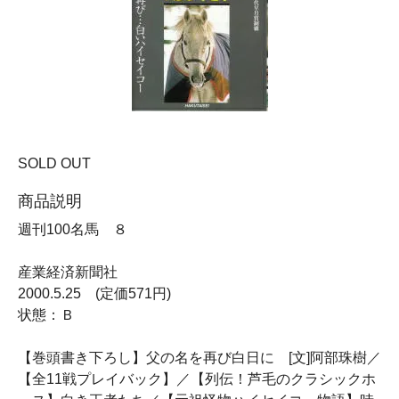
SOLD OUT
商品説明
週刊100名馬 ８
産業経済新聞社
2000.5.25 (定価571円)
状態：Ｂ
【巻頭書き下ろし】父の名を再び白日に [文]阿部珠樹／
【全11戦プレイバック】／【列伝！芦毛のクラシックホ