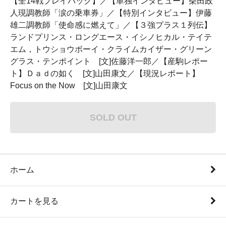
【全14戦プレイバック】／【単独インタビュー】柴田政
人現調教師「涙の乗車券」／【特別インタビュー】伊藤
雄二調教師「使命感に燃えて」／【３強プラス１列伝】
ランドプリンス・ロングエース・イシノヒカル・テイテ
エム，トウショウボーイ・クライムカイザー・グリーン
グラス・テンポイント [文]佐藤洋一郎／【産駒レポー
ト】Ｄａｄの如く [文]山田康文／【現況レポート】
Focus on the Now [文]山田康文
SOLD OUT
ホーム
カートを見る