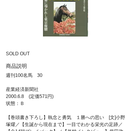
SOLD OUT
商品説明
週刊100名馬 30
産業経済新聞社
2000.6.8 (定価571円)
状態：Ｂ
【巻頭書き下ろし】執念と勇気 １勝への思い [文]小野
塚燿／【生誕から現在まで】一目でわかる栄光の足跡／