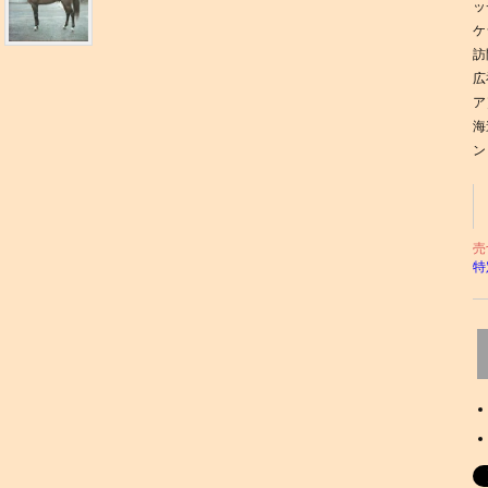
ッ
ケ
訪
広
ア
海
ン
売
特