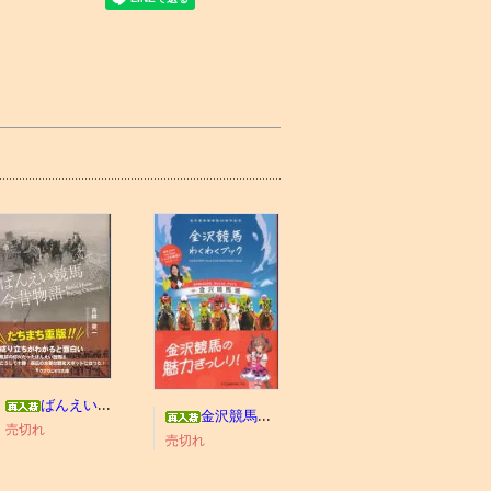
ばんえい競馬今昔物語
金沢競馬わくわくブック
売切れ
売切れ