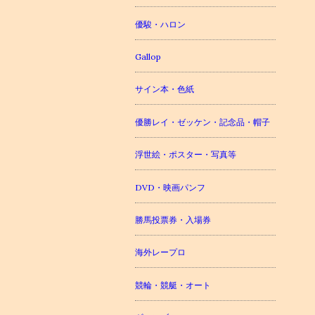
優駿・ハロン
Gallop
サイン本・色紙
優勝レイ・ゼッケン・記念品・帽子
浮世絵・ポスター・写真等
DVD・映画パンフ
勝馬投票券・入場券
海外レープロ
競輪・競艇・オート