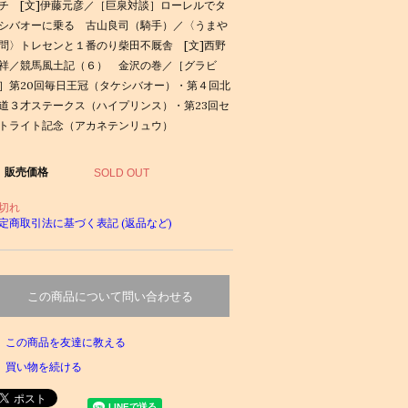
チ [文]伊藤元彦／［巨泉対談］ローレルでタ
シバオーに乗る 古山良司（騎手）／〈うまや
問〉トレセンと１番のり柴田不厩舎 [文]西野
祥／競馬風土記（６） 金沢の巻／［グラビ
］第20回毎日王冠（タケシバオー）・第４回北
道３才ステークス（ハイプリンス）・第23回セ
トライト記念（アカネテンリュウ）
販売価格
SOLD OUT
切れ
定商取引法に基づく表記 (返品など)
この商品について問い合わせる
この商品を友達に教える
買い物を続ける