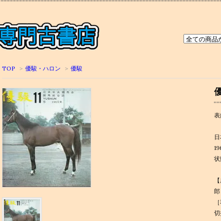
TOP
>
優駿・ハロン
>
優駿
優
表
日
19
状
【
郎
［
切