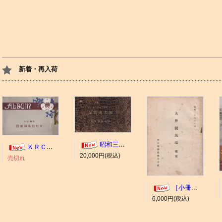
新着・再入荷
昭和三年十一月 御大典記念
ＫＲＣ ＡＬＢＵＭ（京都競馬場写真帖）
20,000円(税込)
売切れ
［小冊子］大井競馬場 概要
6,000円(税込)