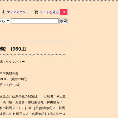
マイアカウント
カートを見る
0
駿 1969.11
紙：タケシバオー
本中央競馬会
69.11.1 (定価120円)
態：Ｂ(少し傷)
座談会】落馬事故の対策は ［出席者］秋山史
・栗田勝・斎藤勇・虫明亜呂無・保田隆芳／
私の競馬ノート13］肉 [文]寺山修司／〈競馬
抜帳20〉佐藤正人／［名馬物語］○抽スターロ