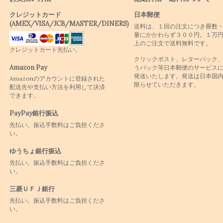
クレジットカード
日本郵便
(AMEX/VISA/JCB/MASTER/DINERS)
送料は、１回の注文につき冊数
量にかかわらず３００円。１万
上のご注文で送料無料です。
クレジットカート先払い。
クリックポスト、レターパック
Amazon Pay
うパック等日本郵便のサービス
発送いたします。発送は日本国
Amazonのアカウントに登録された
限らせていただきます。
配送先や支払い方法を利用して決済
できます。
PayPay銀行振込
先払い。振込手数料はご負担くださ
い。
ゆうちょ銀行振込
先払い。振込手数料はご負担くださ
い。
三菱ＵＦＪ銀行
先払い。振込手数料はご負担くださ
い。