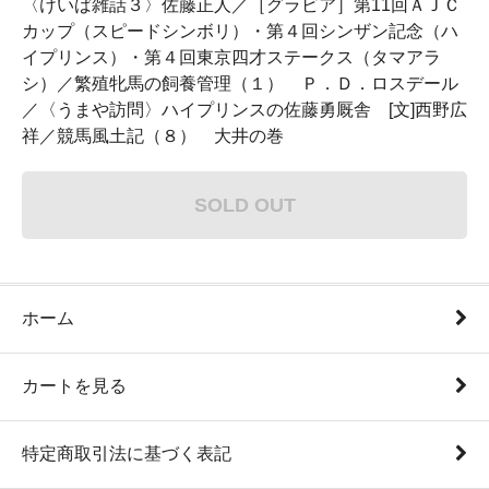
〈けいば雑話３〉佐藤正人／［グラビア］第11回ＡＪＣ
カップ（スピードシンボリ）・第４回シンザン記念（ハ
イプリンス）・第４回東京四才ステークス（タマアラ
シ）／繁殖牝馬の飼養管理（１） Ｐ．Ｄ．ロスデール
／〈うまや訪問〉ハイプリンスの佐藤勇厩舎 [文]西野広
祥／競馬風土記（８） 大井の巻
SOLD OUT
ホーム
カートを見る
特定商取引法に基づく表記