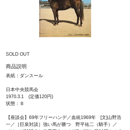
SOLD OUT
商品説明
表紙：ダンスール
日本中央競馬会
1970.3.1 (定価120円)
状態：Ｂ
【座談会】69年フリーハンデ／血統1969年 [文]山野浩
一／［巨泉対談］強い馬が勝つ 野平祐二（騎手）／