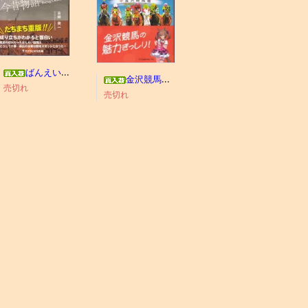
ばんえい競馬今昔物語
金沢競馬わくわくブック
売切れ
売切れ