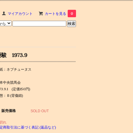
マイアカウント
カートを見る
0
駿 1973.9
紙：ネプチューヌス
本中央競馬会
73.9.1 (定価150円)
態：Ｂ(背傷錆)
販売価格
SOLD OUT
切れ
定商取引法に基づく表記 (返品など)