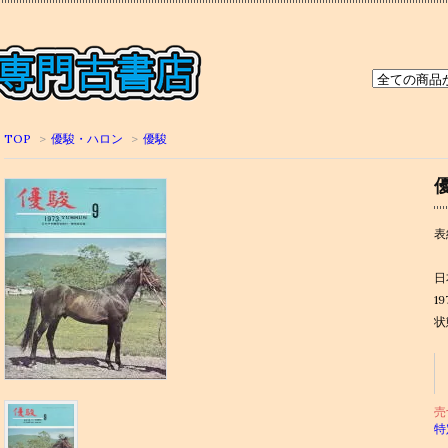
TOP
>
優駿・ハロン
>
優駿
優
表
日
19
状
売
特