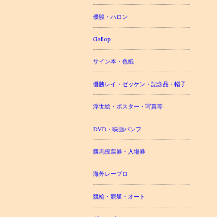
優駿・ハロン
Gallop
サイン本・色紙
優勝レイ・ゼッケン・記念品・帽子
浮世絵・ポスター・写真等
DVD・映画パンフ
勝馬投票券・入場券
海外レープロ
競輪・競艇・オート