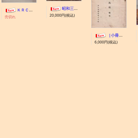
昭和三年十一月 御大典記念
ＫＲＣ ＡＬＢＵＭ（京都競馬場写真帖）
20,000円(税込)
売切れ
［小冊子］大井競馬場 概要
6,000円(税込)