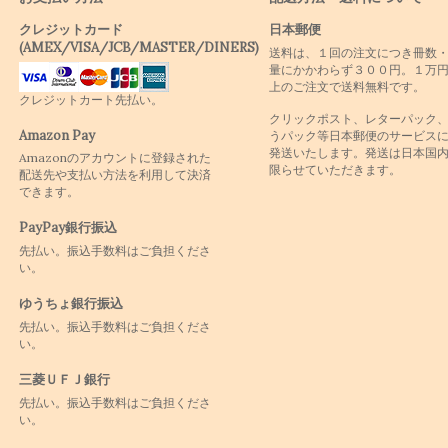
クレジットカード
日本郵便
(AMEX/VISA/JCB/MASTER/DINERS)
送料は、１回の注文につき冊数
量にかかわらず３００円。１万
上のご注文で送料無料です。
クレジットカート先払い。
クリックポスト、レターパック
Amazon Pay
うパック等日本郵便のサービス
発送いたします。発送は日本国
Amazonのアカウントに登録された
限らせていただきます。
配送先や支払い方法を利用して決済
できます。
PayPay銀行振込
先払い。振込手数料はご負担くださ
い。
ゆうちょ銀行振込
先払い。振込手数料はご負担くださ
い。
三菱ＵＦＪ銀行
先払い。振込手数料はご負担くださ
い。