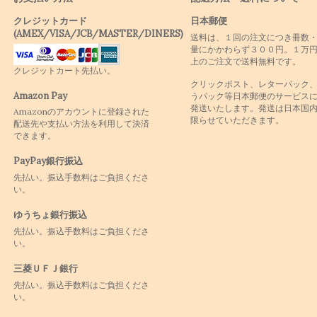
クレジットカード
日本郵便
(AMEX/VISA/JCB/MASTER/DINERS)
送料は、１回の注文につき冊数
量にかかわらず３００円。１万
上のご注文で送料無料です。
クレジットカート先払い。
クリックポスト、レターパック
Amazon Pay
うパック等日本郵便のサービス
発送いたします。発送は日本国
Amazonのアカウントに登録された
限らせていただきます。
配送先や支払い方法を利用して決済
できます。
PayPay銀行振込
先払い。振込手数料はご負担くださ
い。
ゆうちょ銀行振込
先払い。振込手数料はご負担くださ
い。
三菱ＵＦＪ銀行
先払い。振込手数料はご負担くださ
い。