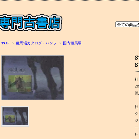
TOP
>
種馬場カタログ・パンフ
>
国内種馬場
S
S
社
2
状
社
グ
ジ
ー
レ