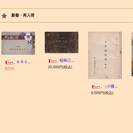
新着・再入荷
昭和三年十一月 御大典記念
ＫＲＣ ＡＬＢＵＭ（京都競馬場写真帖）
20,000円(税込)
売切れ
［小冊子］大井競馬場 概要
6,000円(税込)