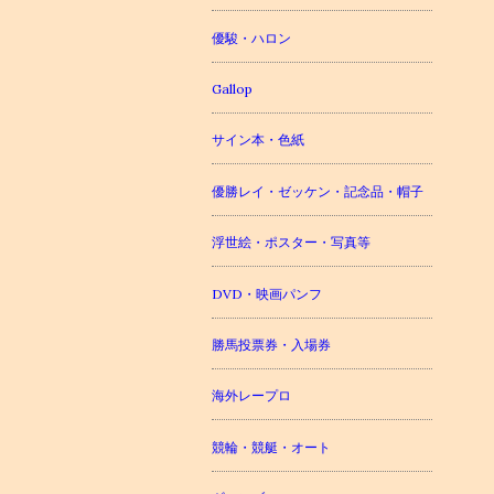
優駿・ハロン
Gallop
サイン本・色紙
優勝レイ・ゼッケン・記念品・帽子
浮世絵・ポスター・写真等
DVD・映画パンフ
勝馬投票券・入場券
海外レープロ
競輪・競艇・オート