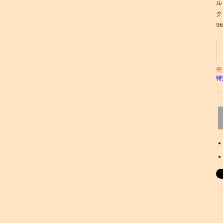
ル
ク
9
売
特