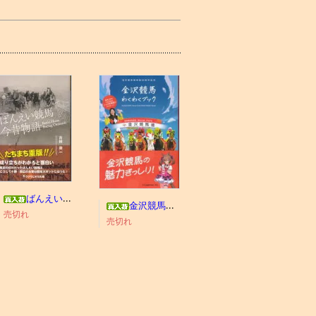
ばんえい競馬今昔物語
金沢競馬わくわくブック
売切れ
売切れ